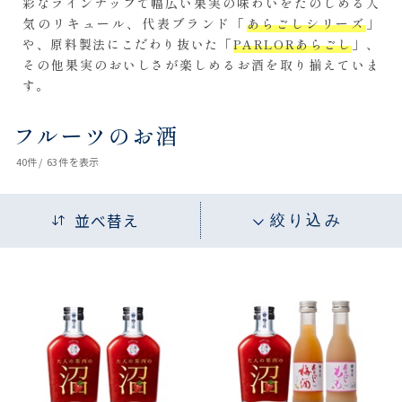
彩なラインナップで幅広い果実の味わいをたのしめる人
気のリキュール、代表ブランド「
あらごしシリーズ
」
や、原料製法にこだわり抜いた「
PARLORあらごし
」、
その他果実のおいしさが楽しめるお酒を取り揃えていま
す。
フルーツのお酒
40
件 /
63件
を表示
並べ替え
絞り込み