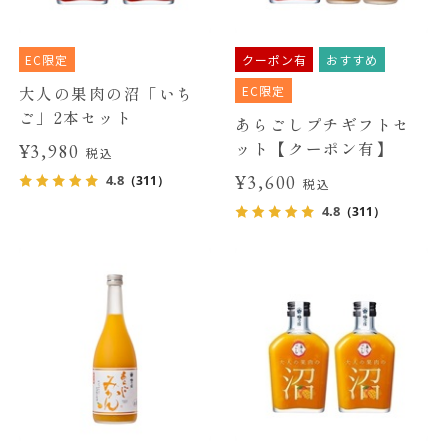
EC限定
クーポン有
おすすめ
EC限定
大人の果肉の沼「いち
ご」2本セット
あらごしプチギフトセ
ット【クーポン有】
¥3,980
税込
¥3,600
4.8
（311）
税込
4.8
（311）