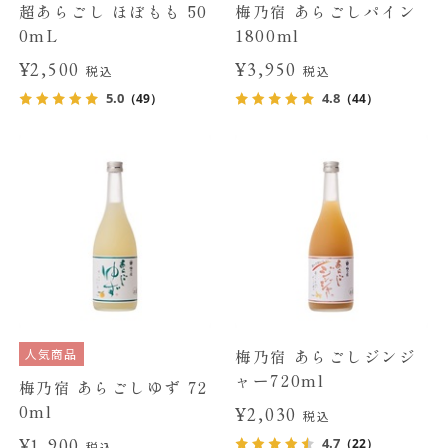
超あらごし ほぼもも 50
梅乃宿 あらごしパイン
0mL
1800ml
¥2,500
¥3,950
税込
税込
5.0
4.8
（49）
（44）
人気商品
梅乃宿 あらごしジンジ
ャー720ml
梅乃宿 あらごしゆず 72
0ml
¥2,030
税込
¥1,900
4.7
（22）
税込