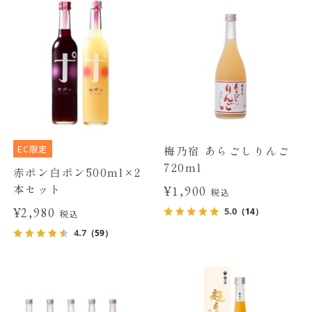
EC限定
梅乃宿 あらごしりんご
720ml
赤ポン白ポン500ml×2
本セット
¥1,900
税込
¥2,980
5.0
（14）
税込
4.7
（59）