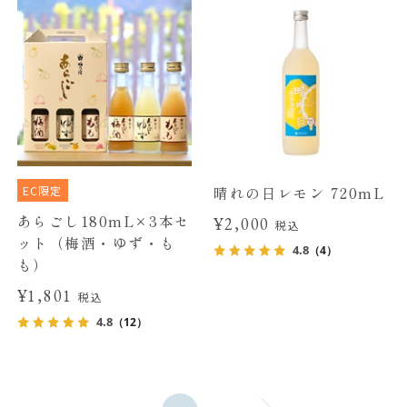
EC限定
晴れの日レモン 720mL
あらごし180mL×3本セ
¥2,000
税込
ット（梅酒・ゆず・も
4.8
（4）
も）
¥1,801
税込
4.8
（12）