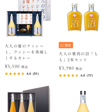
EC限定
大人の宴のラッシー
と、ラッシーを美味し
大人の果肉の沼「も
くするカレー
も」2本セット
¥3,500
税込
¥3,980
税込
4.6
（51）
4.6
（17）