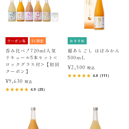
クーポン有
EC限定
おすすめ
呑み比べ！720ml人気
超あらごし ほぼみかん
リキュール5本セット<
500mL
ロックグラス付>【初回
¥2,500
税込
クーポン】
4.8
（111）
¥9,630
税込
4.9
（25）