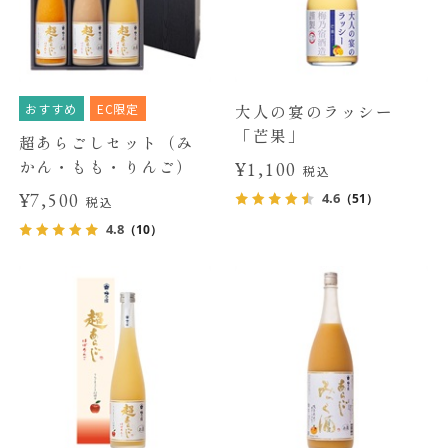
おすすめ
EC限定
大人の宴のラッシー
「芒果」
超あらごしセット（み
かん・もも・りんご）
¥1,100
税込
¥7,500
4.6
（51）
税込
4.8
（10）