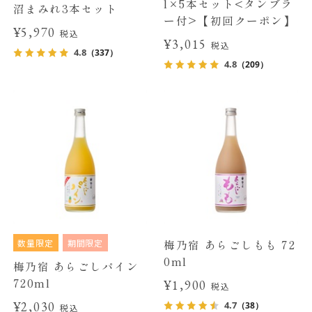
l×5本セット<タンブラ
沼まみれ3本セット
ー付>【初回クーポン】
¥5,970
税込
¥3,015
税込
4.8
（337）
4.8
（209）
数量限定
期間限定
梅乃宿 あらごしもも 72
0ml
梅乃宿 あらごしパイン
720ml
¥1,900
税込
¥2,030
4.7
（38）
税込