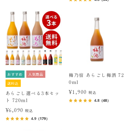
おすすめ
人気商品
梅乃宿 あらごし梅酒 72
0ml
送料込
¥1,900
あらごし選べる3本セッ
税込
ト 720ml
4.8
（48）
¥6,090
税込
4.9
（179）