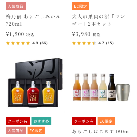
人気商品
EC限定
梅乃宿 あらごしみかん
大人の果肉の沼「マン
720ml
ゴー」2本セット
¥1,900
¥3,980
税込
税込
4.9
4.7
（66）
（15）
クーポン有
おすすめ
クーポン有
EC限定
人気商品
EC限定
あらごしはじめて180m