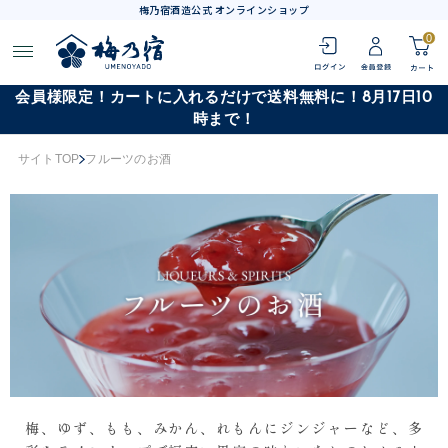
梅乃宿酒造公式 オンラインショップ
0
会員様限定！カートに入れるだけで送料無料に！8月17日10
時まで！
サイトTOP
フルーツのお酒
梅、ゆず、もも、みかん、れもんにジンジャーなど、多