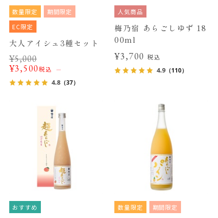
数量限定
期間限定
人気商品
EC限定
梅乃宿 あらごしゆず 18
00ml
大人アイシュ3種セット
¥3,700
税込
¥
5,000
¥
3,500
税込
4.9
（110）
4.8
（37）
おすすめ
数量限定
期間限定