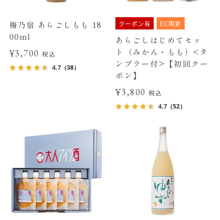
クーポン有
EC限定
梅乃宿 あらごしもも 18
00ml
あらごしはじめてセッ
ト（みかん・もも）<タ
¥3,700
税込
ンブラー付>【初回クー
4.7
（38）
ポン】
¥3,800
税込
4.7
（52）