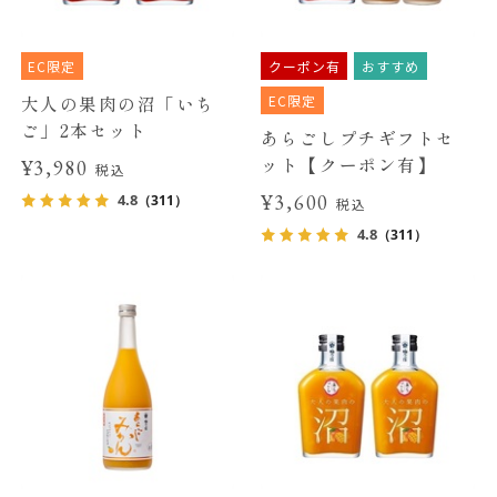
EC限定
クーポン有
おすすめ
EC限定
大人の果肉の沼「いち
ご」2本セット
あらごしプチギフトセ
ット【クーポン有】
¥3,980
税込
¥3,600
4.8
（311）
税込
4.8
（311）