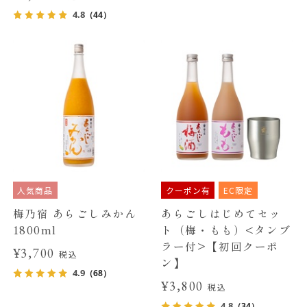
4.8
（44）
人気商品
クーポン有
EC限定
梅乃宿 あらごしみかん
あらごしはじめてセッ
1800ml
ト（梅・もも）<タンブ
ラー付>【初回クーポ
¥3,700
税込
ン】
4.9
（68）
¥3,800
税込
4.8
（34）