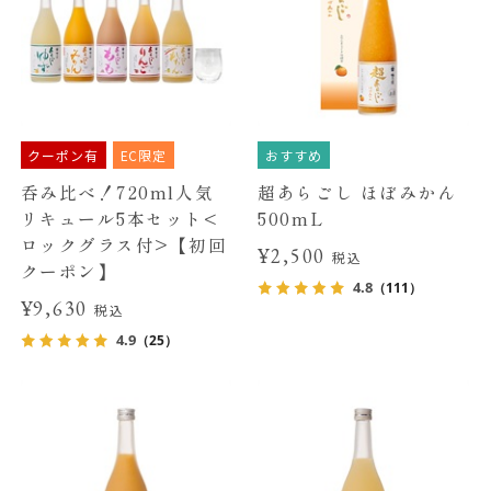
クーポン有
EC限定
おすすめ
呑み比べ！720ml人気
超あらごし ほぼみかん
リキュール5本セット<
500mL
ロックグラス付>【初回
¥2,500
税込
クーポン】
4.8
（111）
¥9,630
税込
4.9
（25）