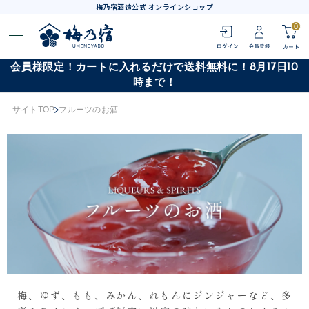
梅乃宿酒造公式 オンラインショップ
0
会員様限定！カートに入れるだけで送料無料に！8月17日10
時まで！
サイトTOP
フルーツのお酒
梅、ゆず、もも、みかん、れもんにジンジャーなど、多