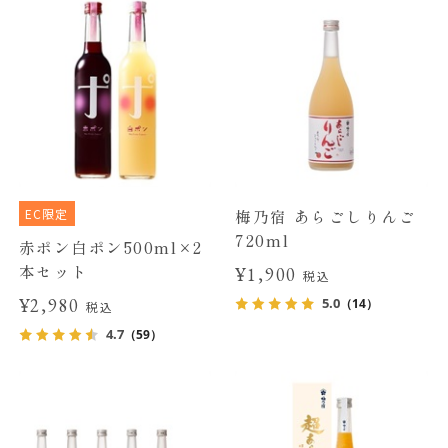
EC限定
梅乃宿 あらごしりんご
720ml
赤ポン白ポン500ml×2
本セット
¥1,900
税込
¥2,980
5.0
（14）
税込
4.7
（59）