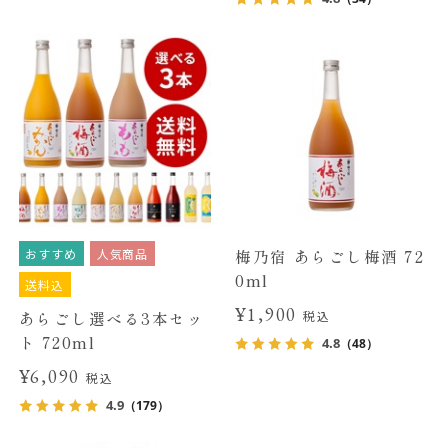
おすすめ
人気商品
梅乃宿 あらごし梅酒 72
0ml
送料込
¥1,900
あらごし選べる3本セッ
税込
ト 720ml
4.8
（48）
¥6,090
税込
4.9
（179）