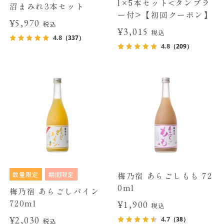
l×5本セット<タンブラ
沼まみれ3本セット
ー付>【初回クーポン】
¥5,970
税込
¥3,015
税込
4.8
（337）
4.8
（209）
数量限定
期間限定
梅乃宿 あらごしもも 72
0ml
梅乃宿 あらごしパイン
720ml
¥1,900
税込
¥2,030
4.7
（38）
税込