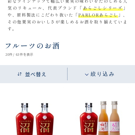
彩なラインナップで幅広い果実の味わいをたのしめる人
気のリキュール、代表ブランド「
あらごしシリーズ
」
や、原料製法にこだわり抜いた「
PARLORあらごし
」、
その他果実のおいしさが楽しめるお酒を取り揃えていま
す。
フルーツのお酒
20
件 /
63件
を表示
並べ替え
絞り込み