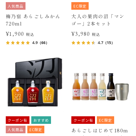
人気商品
EC限定
梅乃宿 あらごしみかん
大人の果肉の沼「マン
720ml
ゴー」2本セット
¥1,900
¥3,980
税込
税込
4.9
4.7
（66）
（15）
クーポン有
おすすめ
クーポン有
EC限定
人気商品
EC限定
あらごしはじめて180m