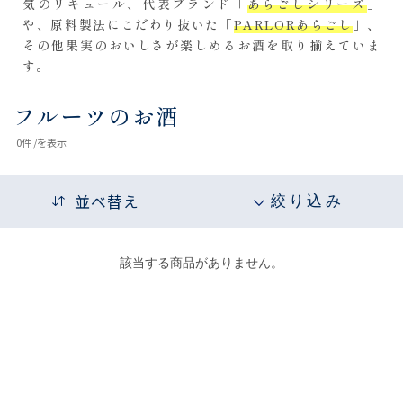
気のリキュール、代表ブランド「
あらごしシリーズ
」
や、原料製法にこだわり抜いた「
PARLORあらごし
」、
その他果実のおいしさが楽しめるお酒を取り揃えていま
す。
フルーツのお酒
0
件 /
を表示
並べ替え
絞り込み
該当する商品がありません。