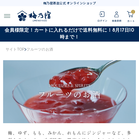
梅乃宿酒造公式 オンラインショップ
0
会員様限定！カートに入れるだけで送料無料に！8月17日10
時まで！
サイトTOP
フルーツのお酒
梅、ゆず、もも、みかん、れもんにジンジャーなど、多