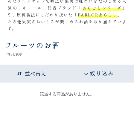
彩なラインナップで幅広い果実の味わいをたのしめる人
気のリキュール、代表ブランド「
あらごしシリーズ
」
や、原料製法にこだわり抜いた「
PARLORあらごし
」、
その他果実のおいしさが楽しめるお酒を取り揃えていま
す。
フルーツのお酒
0
件 /
を表示
並べ替え
絞り込み
該当する商品がありません。