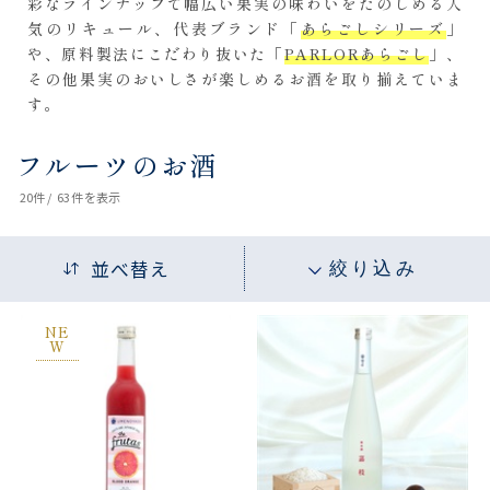
彩なラインナップで幅広い果実の味わいをたのしめる人
気のリキュール、代表ブランド「
あらごしシリーズ
」
や、原料製法にこだわり抜いた「
PARLORあらごし
」、
その他果実のおいしさが楽しめるお酒を取り揃えていま
す。
フルーツのお酒
20
件 /
63件
を表示
並べ替え
絞り込み
NE
W