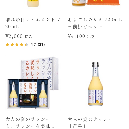
晴れの日ライムミント 7
あらごしみかん 720mL
20mL
＋前掛けセット
¥2,000
¥4,100
税込
税込
4.7
（21）
大人の宴のラッシー
大人の宴のラッシー
と、ラッシーを美味し
「芒果」