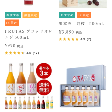
おすすめ
数量限定
おすすめ
EC限定
EC限定
果本酒 茘枝 500mL
FRUTAS ブラッドオレ
¥3,850
税込
ンジ 500mL
4.9
（7）
¥990
税込
4.6
（17）