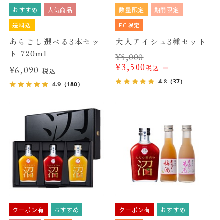
おすすめ
人気商品
数量限定
期間限定
送料込
EC限定
あらごし選べる3本セッ
大人アイシュ3種セット
ト 720ml
¥
5,000
¥
3,500
税込
¥6,090
税込
4.8
（37）
4.9
（180）
クーポン有
おすすめ
クーポン有
おすすめ