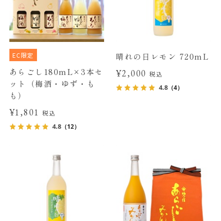
EC限定
晴れの日レモン 720mL
あらごし180mL×3本セ
¥2,000
税込
ット（梅酒・ゆず・も
4.8
（4）
も）
¥1,801
税込
4.8
（12）