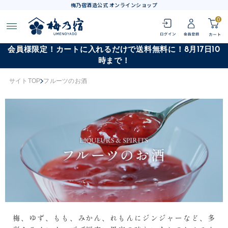
梅乃宿酒造公式 オンラインショップ
0
会員様限定！カートに入れるだけで送料無料に！8月17日10
時まで！
サイトTOP
フルーツのお酒
梅、ゆず、もも、みかん、れもんにジンジャーなど、多