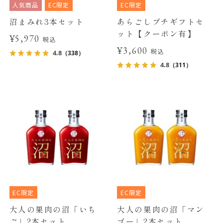
人気商品
EC限定
EC限定
沼まみれ3本セット
あらごしプチギフトセ
ット【クーポン有】
¥5,970
税込
¥3,600
税込
4.8
（338）
4.8
（311）
EC限定
EC限定
大人の果肉の沼「いち
大人の果肉の沼「マン
ご」2本セット
ゴー」2本セット