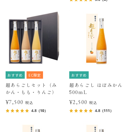
おすすめ
EC限定
おすすめ
超あらごしセット（み
超あらごし ほぼみかん
かん・もも・りんご）
500mL
¥7,500
¥2,500
税込
税込
4.8
4.8
（10）
（111）