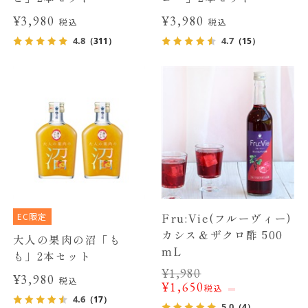
¥3,980
¥3,980
税込
税込
4.8
4.7
（311）
（15）
EC限定
Fru:Vie(フルーヴィー)
カシス＆ザクロ酢 500
大人の果肉の沼「も
mL
も」2本セット
¥
1,980
¥3,980
税込
¥
1,650
税込
4.6
（17）
5.0
（4）