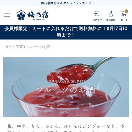
梅乃宿酒造公式 オンラインショップ
0
会員様限定！カートに入れるだけで送料無料に！8月17日10
時まで！
サイトTOP
フルーツのお酒
梅、ゆず、もも、みかん、れもんにジンジャーなど、多