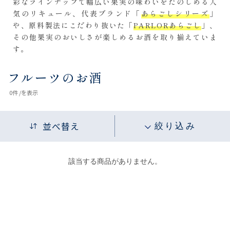
彩なラインナップで幅広い果実の味わいをたのしめる人
気のリキュール、代表ブランド「
あらごしシリーズ
」
や、原料製法にこだわり抜いた「
PARLORあらごし
」、
その他果実のおいしさが楽しめるお酒を取り揃えていま
す。
フルーツのお酒
0
件 /
を表示
並べ替え
絞り込み
該当する商品がありません。