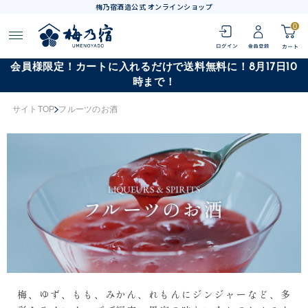
梅乃宿酒造公式 オンラインショップ
0
会員様限定！カートに入れるだけで送料無料に！8月17日10
時まで！
サイトTOP
フルーツのお酒
梅、ゆず、もも、みかん、れもんにジンジャーなど、多