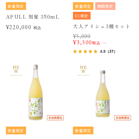
数量限定
数量限定
期間限定
EC限定
AFULL 刻覚 350mL
大人アイシュ3種セット
¥220,000
税込
¥
5,000
¥
3,500
税込
4.8
（37）
NE
NE
W
W
数量限定
数量限定