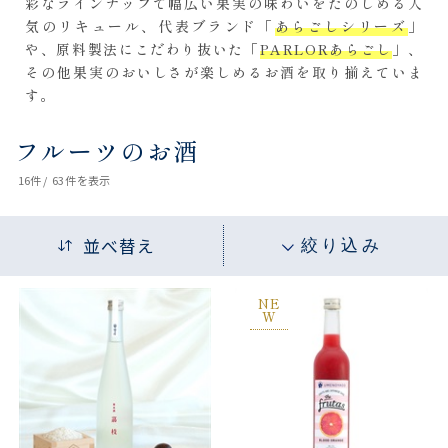
彩なラインナップで幅広い果実の味わいをたのしめる人
気のリキュール、代表ブランド「
あらごしシリーズ
」
や、原料製法にこだわり抜いた「
PARLORあらごし
」、
その他果実のおいしさが楽しめるお酒を取り揃えていま
す。
フルーツのお酒
16
件 /
63件
を表示
並べ替え
絞り込み
NE
W