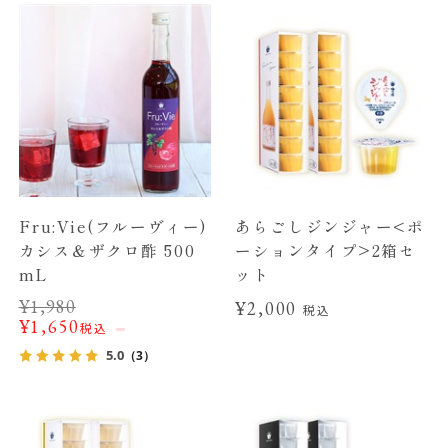
Fru:Vie(フルーヴィー)
あらごしジンジャー<ポ
カシス＆ザクロ酢 500
ーションタイプ>2箱セ
mL
ット
¥
1,980
¥2,000
税込
¥
1,650
税込
5.0
（3）