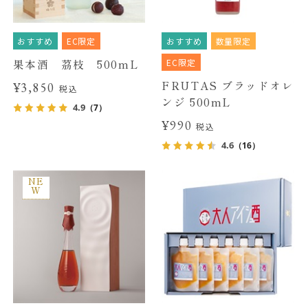
おすすめ
EC限定
おすすめ
数量限定
EC限定
果本酒 茘枝 500mL
FRUTAS ブラッドオレ
¥3,850
税込
ンジ 500mL
4.9
（7）
¥990
税込
4.6
（16）
NE
W