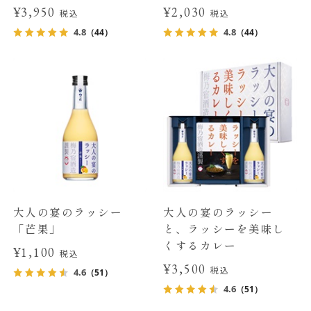
¥3,950
¥2,030
税込
税込
4.8
4.8
（44）
（44）
大人の宴のラッシー
大人の宴のラッシー
「芒果」
と、ラッシーを美味し
くするカレー
¥1,100
税込
¥3,500
税込
4.6
（51）
4.6
（51）