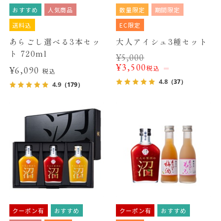
おすすめ
人気商品
数量限定
期間限定
送料込
EC限定
あらごし選べる3本セッ
大人アイシュ3種セット
ト 720ml
¥
5,000
¥
3,500
税込
¥6,090
税込
4.8
（37）
4.9
（179）
クーポン有
おすすめ
クーポン有
おすすめ