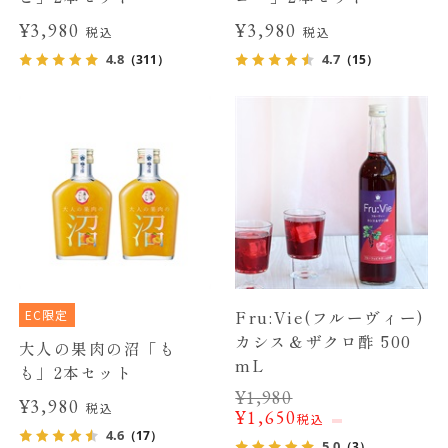
¥3,980
¥3,980
税込
税込
4.8
4.7
（311）
（15）
EC限定
Fru:Vie(フルーヴィー)
カシス＆ザクロ酢 500
大人の果肉の沼「も
mL
も」2本セット
¥
1,980
¥3,980
税込
¥
1,650
税込
4.6
（17）
5.0
（3）