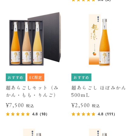
おすすめ
EC限定
おすすめ
超あらごしセット（み
超あらごし ほぼみかん
かん・もも・りんご）
500mL
¥7,500
¥2,500
税込
税込
4.8
4.8
（10）
（111）