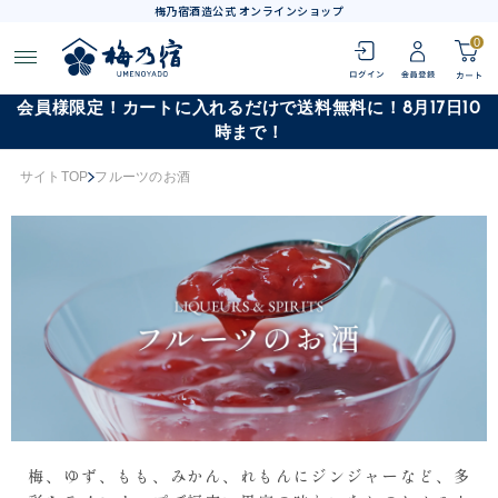
梅乃宿酒造公式 オンラインショップ
0
会員様限定！カートに入れるだけで送料無料に！8月17日10
時まで！
サイトTOP
フルーツのお酒
梅、ゆず、もも、みかん、れもんにジンジャーなど、多