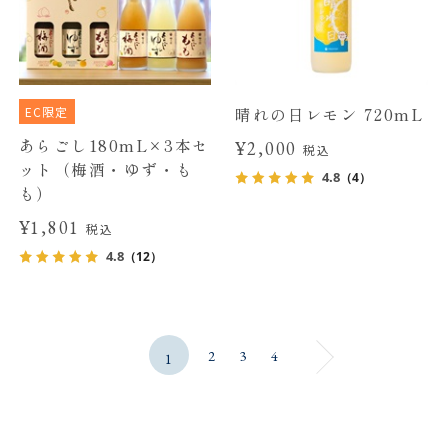
EC限定
晴れの日レモン 720mL
あらごし180mL×3本セ
¥2,000
税込
ット（梅酒・ゆず・も
4.8
（4）
も）
¥1,801
税込
4.8
（12）
2
3
4
1