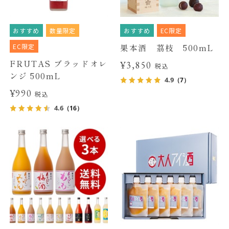
おすすめ
数量限定
おすすめ
EC限定
EC限定
果本酒 茘枝 500mL
FRUTAS ブラッドオレ
¥3,850
税込
ンジ 500mL
4.9
（7）
¥990
税込
4.6
（16）