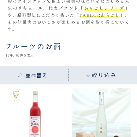
彩なラインナップで幅広い果実の味わいをたのしめる人
気のリキュール、代表ブランド「
あらごしシリーズ
」
や、原料製法にこだわり抜いた「
PARLORあらごし
」、
その他果実のおいしさが楽しめるお酒を取り揃えていま
す。
フルーツのお酒
16
件 /
63件
を表示
並べ替え
絞り込み
NE
W