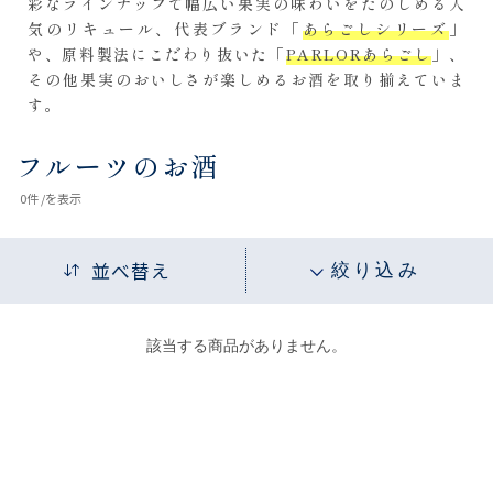
彩なラインナップで幅広い果実の味わいをたのしめる人
気のリキュール、代表ブランド「
あらごしシリーズ
」
や、原料製法にこだわり抜いた「
PARLORあらごし
」、
その他果実のおいしさが楽しめるお酒を取り揃えていま
す。
フルーツのお酒
0
件 /
を表示
並べ替え
絞り込み
該当する商品がありません。