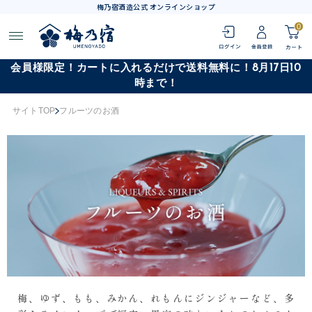
梅乃宿酒造公式 オンラインショップ
0
会員様限定！カートに入れるだけで送料無料に！8月17日10
時まで！
サイトTOP
フルーツのお酒
梅、ゆず、もも、みかん、れもんにジンジャーなど、多