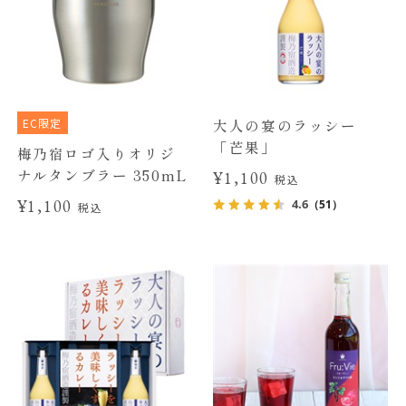
EC限定
大人の宴のラッシー
「芒果」
梅乃宿ロゴ入りオリジ
ナルタンブラー 350mL
¥1,100
税込
¥1,100
4.6
（51）
税込