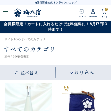
梅乃宿酒造公式 オンラインショップ
0
会員様限定！カートに入れるだけで送料無料に！8月17日10
時まで！
サイトTOP
すべてのカテゴリ
すべてのカテゴリ
20
件 /
106件
を表示
並べ替え
絞り込み
NE
W