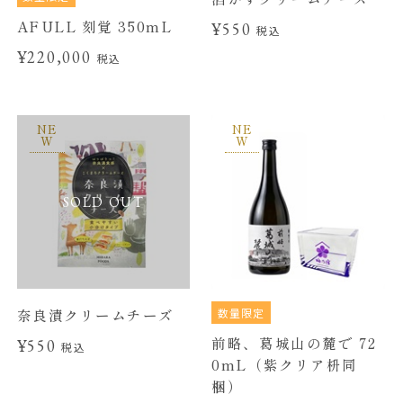
AFULL 刻覚 350mL
¥550
税込
¥220,000
税込
NE
NE
W
W
SOLD OUT
数量限定
奈良漬クリームチーズ
前略、葛城山の麓で 72
¥550
税込
0mL（紫クリア枡同
梱）