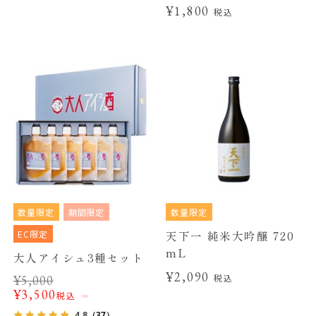
¥1,800
税込
数量限定
期間限定
数量限定
EC限定
天下一 純米大吟醸 720
mL
大人アイシュ3種セット
¥2,090
税込
¥
5,000
¥
3,500
税込
4.8
（37）