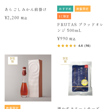
おすすめ
数量限定
あらごしみかん前掛け
EC限定
¥2,200
税込
FRUTAS ブラッドオレ
ンジ 500mL
¥990
税込
4.6
（16）
NE
NE
W
W
数量限定
酒かすクリームチーズ