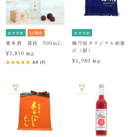
おすすめ
EC限定
おすすめ
果本酒 茘枝 500mL
梅乃宿オリジナル前掛
け（紺）
¥3,850
税込
¥1,980
税込
4.9
（7）
NE
NE
W
W