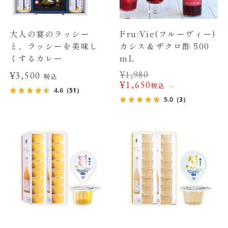
大人の宴のラッシー
Fru:Vie(フルーヴィー)
と、ラッシーを美味し
カシス＆ザクロ酢 500
くするカレー
mL
¥
1,980
¥3,500
税込
¥
1,650
税込
4.6
（51）
5.0
（3）