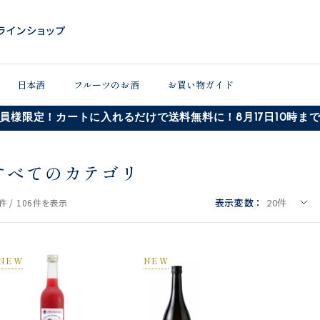
日本酒
フルーツのお酒
お買い物ガイド
員様限定！カートに入れるだけで送料無料に！8月17日10時ま
すべてのカテゴリ
表示変数：
20
件
件 /
106件
を表示
NEW
NEW