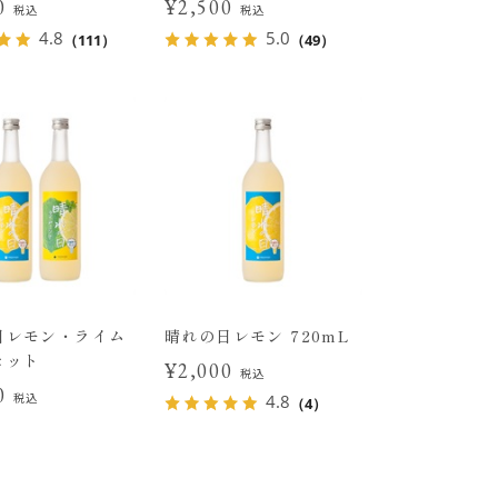
00
¥2,500
税込
税込
4.8
5.0
（111）
（49）
日レモン・ライム
晴れの日レモン 720mL
セット
¥2,000
税込
00
税込
4.8
（4）