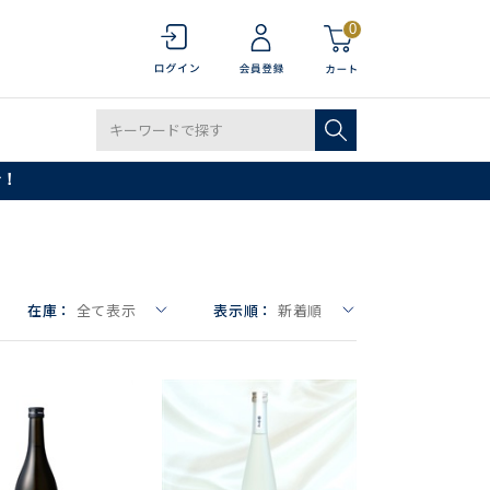
0
で！
在庫：
全て表示
表示順：
新着順