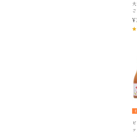
大
ご
¥
ビ
ッ