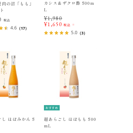
カシス＆ザクロ酢 500m
果肉の沼「もも」
L
ット
¥
1,980
80
税込
¥
1,650
税込
4.6
（17）
5.0
（3）
おすすめ
し ほぼみかん 5
超あらごし ほぼもも 500
mL