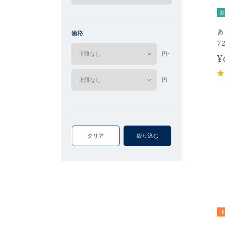
お
あ
価格
7
円~
¥
円
クリア
絞り込む