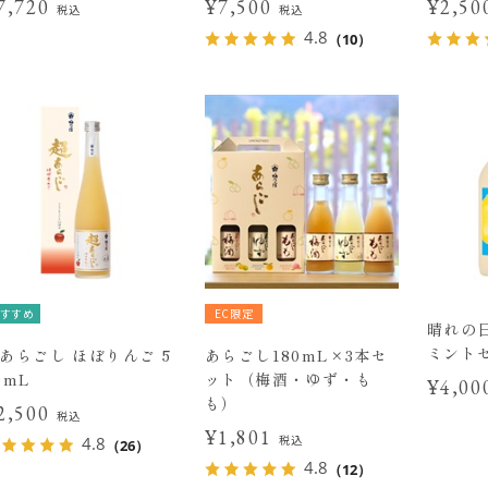
7,720
¥7,500
¥2,5
税込
税込
4.8
（10）
すすめ
EC限定
晴れの
ミント
あらごし ほぼりんご 5
あらごし180mL×3本セ
0mL
ット（梅酒・ゆず・も
¥4,0
も）
2,500
税込
¥1,801
税込
4.8
（26）
4.8
（12）