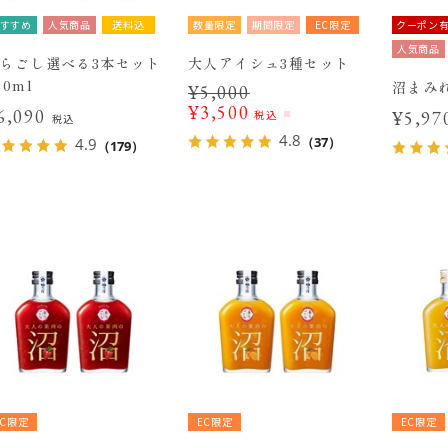
すすめ
人気商品
送料込
数量限定
期間限定
EC限定
クーポン
人気商品
らごし選べる3本セット
大人アイシュ3種セット
20ml
沼まみ
¥
5,000
¥
3,500
6,090
税込
¥5,9
税込
4.8
（37）
4.9
（179）
EC限定
EC限定
EC限定