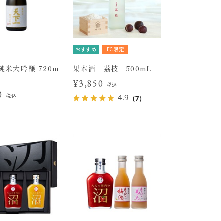
おすすめ
EC限定
純米大吟醸 720m
果本酒 茘枝 500mL
¥3,850
税込
90
税込
4.9
（7）