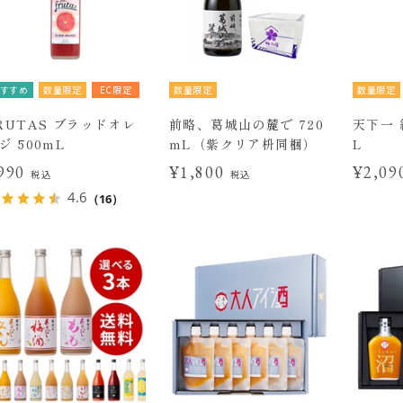
すすめ
数量限定
EC限定
数量限定
数量限定
RUTAS ブラッドオレ
前略、葛城山の麓で 720
天下一 
ジ 500mL
mL（紫クリア枡同梱）
L
990
¥1,800
¥2,0
税込
税込
4.6
（16）