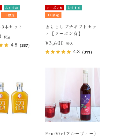
有
おすすめ
クーポン有
おすすめ
EC限定
EC限定
れ3本セット
あらごしプチギフトセッ
ト【クーポン有】
70
税込
¥3,600
税込
4.8
（337）
4.8
（311）
Fru:Vie(フルーヴィー)