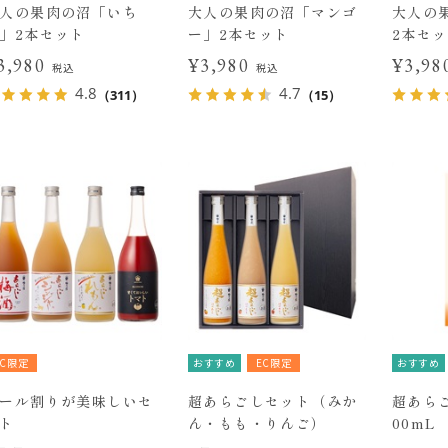
人の果肉の沼「いち
大人の果肉の沼「マンゴ
大人の
」2本セット
ー」2本セット
2本セ
3,980
¥3,980
¥3,9
税込
税込
4.8
4.7
（311）
（15）
EC限定
おすすめ
EC限定
おすすめ
ール割りが美味しいセ
超あらごしセット（みか
超あらご
ト
ん・もも・りんご）
00mL