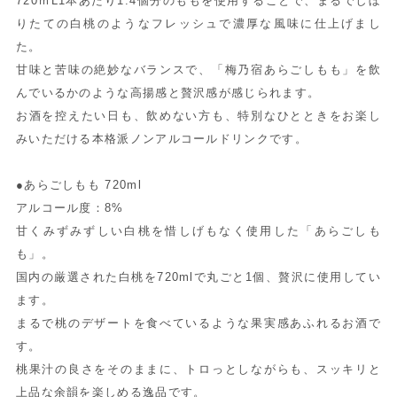
720ｍL1本あたり1.4個分のももを使用することで、まるでしぼ
りたての白桃のようなフレッシュで濃厚な風味に仕上げまし
た。
甘味と苦味の絶妙なバランスで、「梅乃宿あらごしもも」を飲
んでいるかのような高揚感と贅沢感が感じられます。
お酒を控えたい日も、飲めない方も、特別なひとときをお楽し
みいただける本格派ノンアルコールドリンクです。
●あらごしもも 720ml
アルコール度：8%
甘くみずみずしい白桃を惜しげもなく使用した「あらごしも
も」。
国内の厳選された白桃を720mlで丸ごと1個、贅沢に使用してい
ます。
まるで桃のデザートを食べているような果実感あふれるお酒で
す。
桃果汁の良さをそのままに、トロっとしながらも、スッキリと
上品な余韻を楽しめる逸品です。