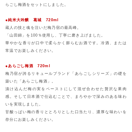
らごし梅酒をセットにしました。
●純米大吟醸 葛城 720ml
蔵人の技と魂を注いだ梅乃宿の最高峰。
「山田錦」を100％使用し、丁寧に磨き上げました。
華やかな香りが口中で柔らかく膨らむお酒です。冷酒、または
常温でお楽しみください。
●あらごし梅酒 720ml
梅乃宿が誇るリキュールブランド「あらごしシリーズ」の礎を
築いた「あらごし梅酒」。
漬け込んだ梅の実をペーストにして混ぜ合わせた贅沢な果肉
感。そして日本酒で仕込むことで、まろやかで深みのある味わ
いを実現しました。
甘酸っぱい梅の香りととろりとした口当たり、濃厚な味わいを
存分にお楽しみください。