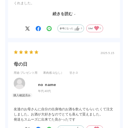
くれました。
お酒好きには一度は味わってほしい逸品。
続きを読む
定期的に自分用で購入しようと思います。
参考になった
0
Like!
0
2025.5.15
母の日
用途
:プレゼント用
果肉感
:1(なし）
甘さ
:3
no name
年代:
40代
友達のお母さんに自分の出身地のお酒を飲んでもらいたくて注文
しました。お酒が大好きなのでとても喜んで貰えました。
発送もスムーズに出来てた良かったです