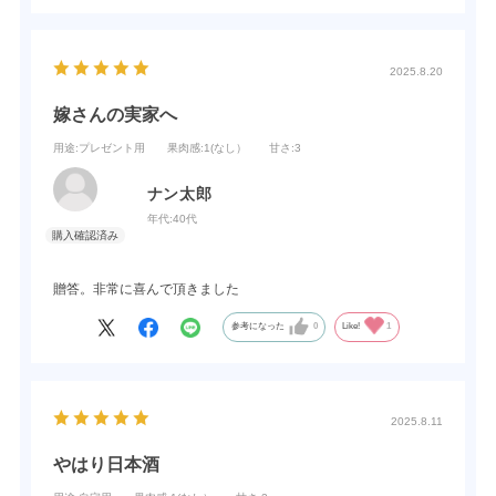
2025.8.20
嫁さんの実家へ
用途
:プレゼント用
果肉感
:1(なし）
甘さ
:3
ナン太郎
年代:
40代
贈答。非常に喜んで頂きました
参考になった
0
Like!
1
2025.8.11
やはり日本酒