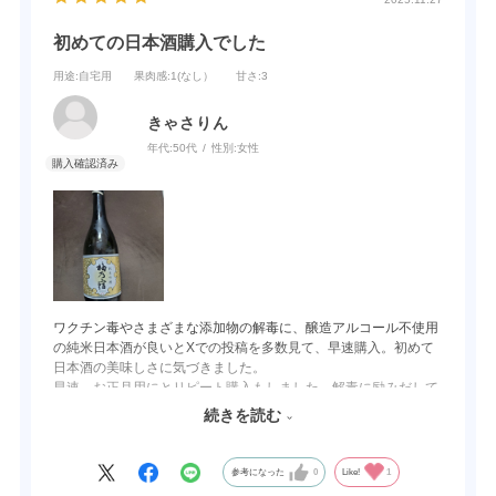
初めての日本酒購入でした
用途
:自宅用
果肉感
:1(なし）
甘さ
:3
きゃさりん
年代:
50代
性別:
女性
ワクチン毒やさまざまな添加物の解毒に、醸造アルコール不使用
の純米日本酒が良いとXでの投稿を多数見て、早速購入。初めて
日本酒の美味しさに気づきました。
早速、お正月用にとリピート購入もしました。解毒に励みだして
から、自然に痩せて体重もマイナス6キロで身体が軽くて毎日快
続きを読む
適に過ごせています。日本酒は、毎日欠かせない存在になりまし
た。
これからも、美味しい日本酒づくりをよろしくお願いいたしま
参考になった
0
Like!
1
す！