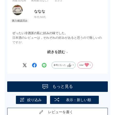
用途
:自宅用
果肉感
:1(なし）
甘さ
:2
ななな
年代:
50代
ぜったい冷酒派の私に好みの味でした。
日本酒のレビューは，それぞれの好みがあると思うので難しいの
ですが、
華やかな香り，喉越しが良く，飲みやすいお酒です。
やはり日本酒！
続きを読む
これからも日本酒をしっかり造って頂きたいです。
参考になった
0
Like!
1
もっと見る
絞り込み
表示：新しい順
レビューを書く