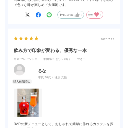
で色々な味が楽しめて大満足です。
参考になった
0
Like!
0
2026.7.13
飲み方で印象が変わる、優秀な一本
用途
:プレゼント用
果肉感
:5（たっぷり）
甘さ
:3
るな
年代:
30代
性別:
女性
BARの新メニューとして、おしゃれで簡単に作れるカクテルを探