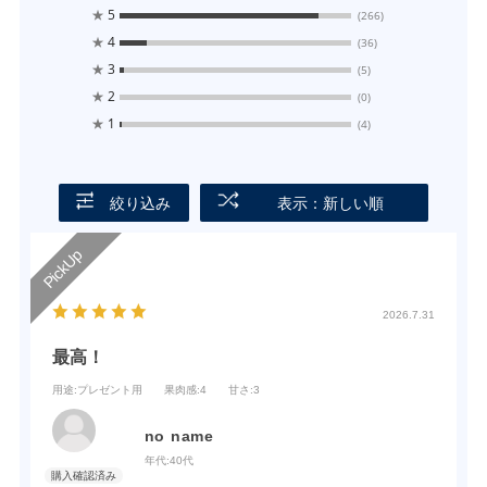
★
5
(266)
★
4
(36)
★
3
(5)
★
2
(0)
★
1
(4)
絞り込み
表示：新しい順
2026.7.31
最高！
用途
:プレゼント用
果肉感
:4
甘さ
:3
no name
年代:
40代