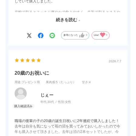
していて購入しました。
炭酸で割るとスッキリ爽やかで飲みやすく、牛乳で割るとまろや
かで甘みが増し、女性にも好まれそうな味わいになります。
続きを読む
苺はゴロゴロ入っていて、食感や風味を楽しめます。
参考になった
0
Like!
0
又、アルコール度数が低めなので、お酒が弱い方でも安心して飲
めるかと思います。
実際にBARでお客様へ提供したところ評判も良く、「美味しい」
「飲みやすい」と好評でした。
2026.7.7
飲み方によって違った楽しみ方ができるので、これから人気メニ
20歳のお祝いに
ューになりそうなリキュールだと思います。
用途
:プレゼント用
果肉感
:5（たっぷり）
甘さ
:4
じぇー
年代:
30代
性別:
女性
職場の後輩の子の20歳の誕生日祝いに2年連続で購入しました！
去年は自分も気になって苺の沼を買ってみておいしかったので今
年も購入させて頂きました。去年は沼の2本セットでしたが、今