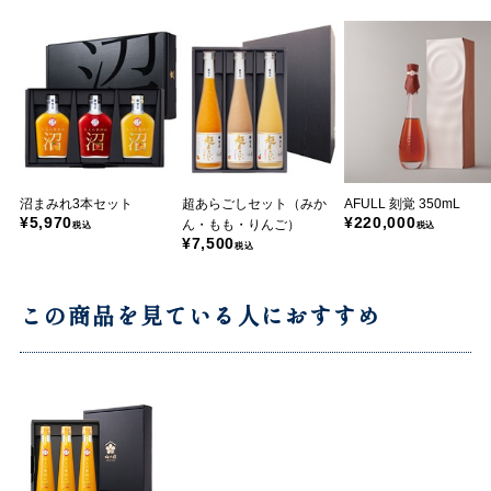
沼まみれ3本セット
超あらごしセット（みか
AFULL 刻覚 350mL
¥5,970
¥220,000
ん・もも・りんご）
税込
税込
¥7,500
税込
この商品を見ている人におすすめ