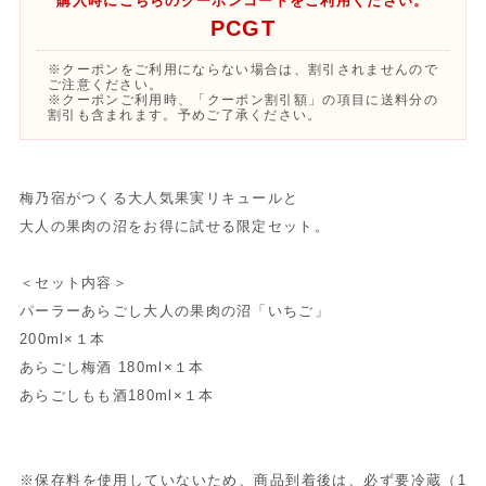
購入時にこちらのクーポンコードをご利用ください。
PCGT
※クーポンをご利用にならない場合は、割引されませんので
ご注意ください。
※クーポンご利用時、「クーポン割引額」の項目に送料分の
割引も含まれます。予めご了承ください。
梅乃宿がつくる大人気果実リキュールと
大人の果肉の沼をお得に試せる限定セット。
＜セット内容＞
パーラーあらごし大人の果肉の沼「いちご」
200ml×１本
あらごし梅酒 180ml×１本
あらごしもも酒180ml×１本
※保存料を使用していないため、商品到着後は、必ず要冷蔵（1