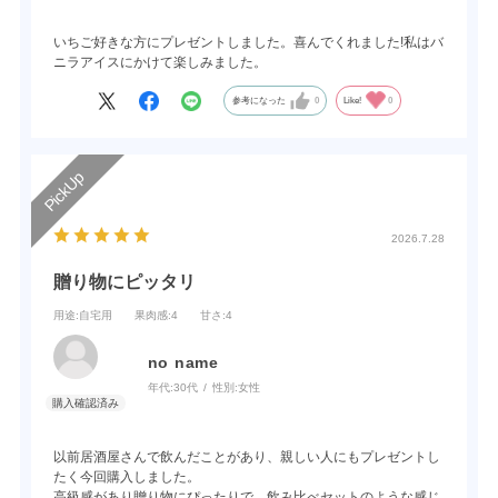
いちご好きな方にプレゼントしました。喜んでくれました!私はバ
ニラアイスにかけて楽しみました。
参考になった
0
Like!
0
2026.7.28
贈り物にピッタリ
用途
:自宅用
果肉感
:4
甘さ
:4
no name
年代:
30代
性別:
女性
以前居酒屋さんで飲んだことがあり、親しい人にもプレゼントし
たく今回購入しました。
高級感があり贈り物にぴったりで、飲み比べセットのような感じ