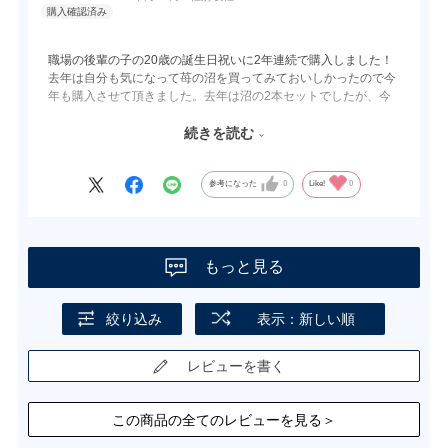
職場の後輩の子の20歳の誕生日祝いに2年連続で購入しました！
去年は自分も気になって苺の沼を買ってみておいしかったので今
年も購入させて頂きました。去年は沼の2本セットでしたが、今
回の子はマンゴーが苦手なので今年は違うセットで購入。
2人とも喜んでくれました。沼のセットの組み合わせも選べると
続きを読む
いいなぁと思います。
参考になった
0
Like!
0
もっと見る
絞り込み
表示：新しい順
レビューを書く
この商品の全てのレビューを見る＞