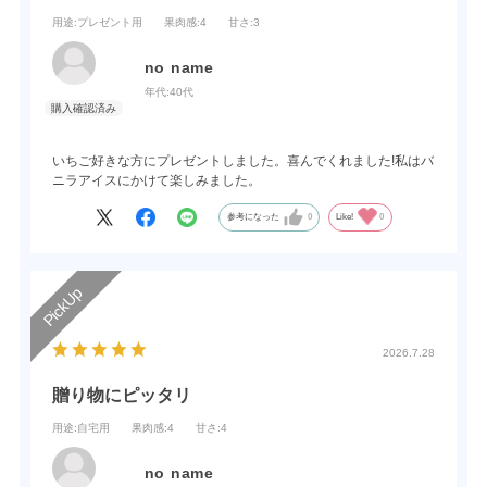
用途
:プレゼント用
果肉感
:4
甘さ
:3
no name
年代:
40代
いちご好きな方にプレゼントしました。喜んでくれました!私はバ
ニラアイスにかけて楽しみました。
参考になった
0
Like!
0
2026.7.28
贈り物にピッタリ
用途
:自宅用
果肉感
:4
甘さ
:4
no name