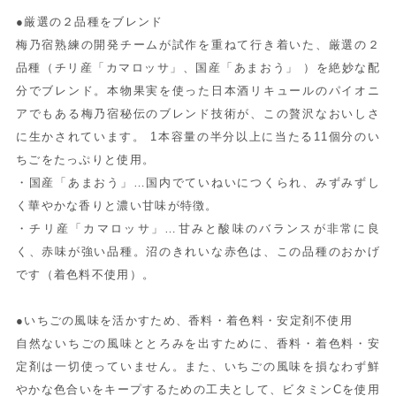
●厳選の２品種をブレンド
梅乃宿熟練の開発チームが試作を重ねて行き着いた、厳選の２
品種（チリ産「カマロッサ」、国産「あまおう」 ）を絶妙な配
分でブレンド。本物果実を使った日本酒リキュールのパイオニ
アでもある梅乃宿秘伝のブレンド技術が、この贅沢なおいしさ
に生かされています。 1本容量の半分以上に当たる11個分のい
ちごをたっぷりと使用。
・国産「あまおう」…国内でていねいにつくられ、みずみずし
く華やかな香りと濃い甘味が特徴。
・チリ産「カマロッサ」…甘みと酸味のバランスが非常に良
く、赤味が強い品種。沼のきれいな赤色は、この品種のおかげ
です（着色料不使用）。
●いちごの風味を活かすため、香料・着色料・安定剤不使用
自然ないちごの風味ととろみを出すために、香料・着色料・安
定剤は一切使っていません。また、いちごの風味を損なわず鮮
やかな色合いをキープするための工夫として、ビタミンCを使用