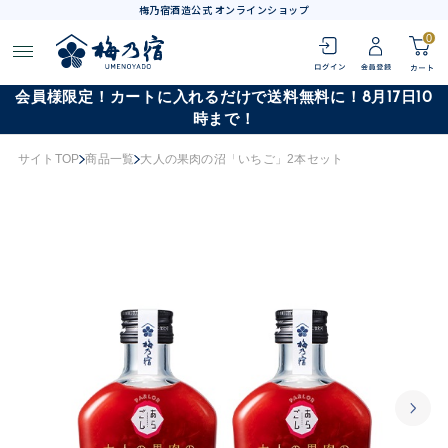
梅乃宿酒造公式 オンラインショップ
0
会員様限定！カートに入れるだけで送料無料に！8月17日10
時まで！
サイトTOP
商品一覧
大人の果肉の沼「いちご」2本セット