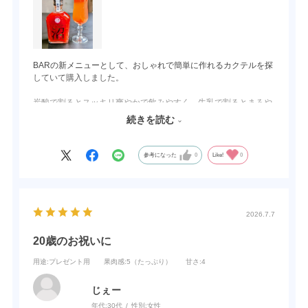
BARの新メニューとして、おしゃれで簡単に作れるカクテルを探
していて購入しました。
炭酸で割るとスッキリ爽やかで飲みやすく、牛乳で割るとまろや
かで甘みが増し、女性にも好まれそうな味わいになります。
続きを読む
苺はゴロゴロ入っていて、食感や風味を楽しめます。
参考になった
0
Like!
0
又、アルコール度数が低めなので、お酒が弱い方でも安心して飲
めるかと思います。
実際にBARでお客様へ提供したところ評判も良く、「美味しい」
「飲みやすい」と好評でした。
2026.7.7
飲み方によって違った楽しみ方ができるので、これから人気メニ
20歳のお祝いに
ューになりそうなリキュールだと思います。
用途
:プレゼント用
果肉感
:5（たっぷり）
甘さ
:4
じぇー
年代:
30代
性別:
女性