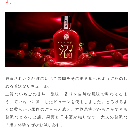
す。
厳選された２品種のいちご果肉をそのまま食べるようにたのし
める贅沢なリキュール。
上質ないちごの甘味・酸味・香りを自然な風味で味わえるよ
う、ていねいに加工したピューレを使用しました。とろけるよ
うに柔らかい果肉のごろっと感と、本物果実だからこそできる
贅沢なとろっと感。果実と日本酒が織りなす、大人の贅沢な
「沼」体験をぜひお試しあれ。