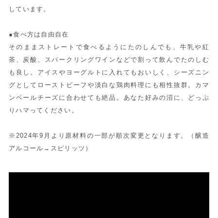
しています。
●食べ方は自由自在
そのままストレートで食べるようにたのしんでも、牛乳や紅
茶、炭酸、スパークリングワインなどで割って飲んでたのしむ
も良し。アイスやヨーグルトに入れてもおいしく、シーズニン
グとしてローストビーフや淡白な鶏肉料理にも相性抜群。カマ
ンベールチーズに合わせても絶品。あなた好みの沼に、どっぷ
りハマってください。
※2024年9月より原材料の一部が順次変更となります。（醸造
アルコール→スピリッツ）