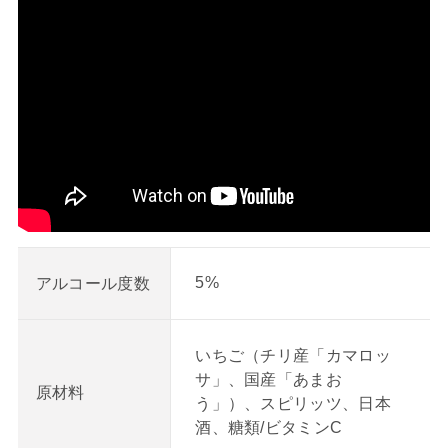
5%
アルコール度数
いちご（チリ産「カマロッ
サ」、国産「あまお
原材料
う」）、スピリッツ、日本
酒、糖類/ビタミンC