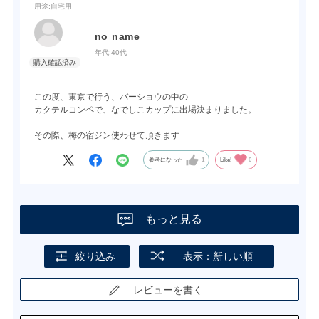
用途
:自宅用
no name
年代:
40代
この度、東京で行う、バーショウの中の
カクテルコンペで、なでしこカップに出場決まりました。
その際、梅の宿ジン使わせて頂きます
参考になった
1
Like!
0
もっと見る
絞り込み
表示：新しい順
レビューを書く