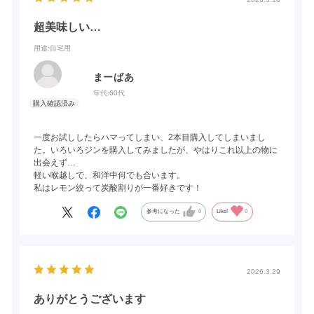
いろんな酒場にあってもおかしくないお酒だと思います！
超美味しい…
用途
:自宅用
まーばあ
年代:
60代
一度お試ししたらハマってしまい、2本目購入してしまいまし
た。いろいろジンを購入してみましたが、やはりこれ以上の物に
出会えず…
軽い喉越しで、和洋中何でも合います。
私はレモン絞って炭酸割りが一番好きです！
参考になった
0
Like!
0
2026.3.29
ありがとうございます