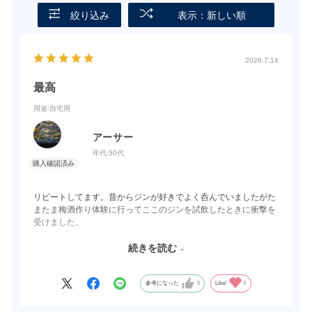
絞り込み
表示：新しい順
2026.7.14
最高
用途
:自宅用
アーサー
年代:
50代
リピートしてます。昔からジンが好きでよく呑んでいましたがた
またま梅酒作り体験に行ってここのジンを試飲したときに衝撃を
受けました。
梅乃宿オリジナルで今まで呑んでいたのと全然違う！！フルーテ
ィーで呑みやすくて一瞬で惚れました。本当に美味しいです。
続きを読む
このジンで作った梅酒も一瞬でなくなりました 笑
参考になった
0
Like!
0