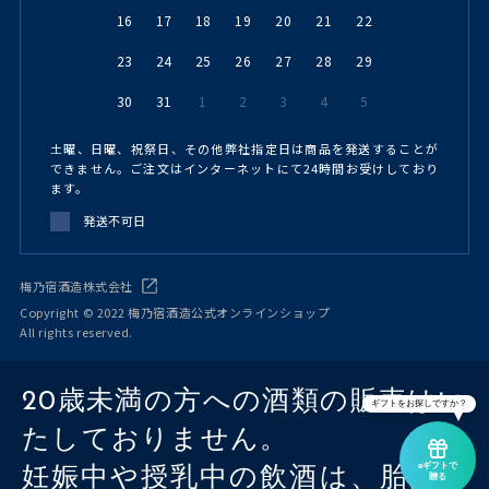
16
17
18
19
20
21
22
23
24
25
26
27
28
29
30
31
1
2
3
4
5
土曜、日曜、祝祭日、その他弊社指定日は商品を発送することが
できません。ご注文はインターネットにて24時間お受けしており
ます。
発送不可日
梅乃宿酒造株式会社
Copyright © 2022 梅乃宿酒造公式オンラインショップ
All rights reserved.
20歳未満の方への酒類の販売はい
ギフトをお探しですか？
たしておりません。
eギフトで
妊娠中や授乳中の飲酒は、胎児・
贈る