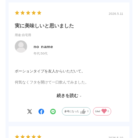
2026.5.11
実に美味しいと思いました
用途
:自宅用
no name
年代:
50代
ポーションタイプを友人からいただいて。
何気なくフタを開けて一口飲んでみました。
その瞬間、、なんとも言えないお花のような香りと共に、飲みや
続きを読む
すい美味しいお酒を感じました。しっかりしたジンの風味もあ
り、それにプラスされて新しい個性を感じます。
参考になった
0
Like!
0
私は、これは、お花のジンだ！と思いました。
なんとなくですが、パッケージもほんの少しピンクとか入ってい
ると、商品の味に合っていると思いました。（個人の印象です）
2026.5.10