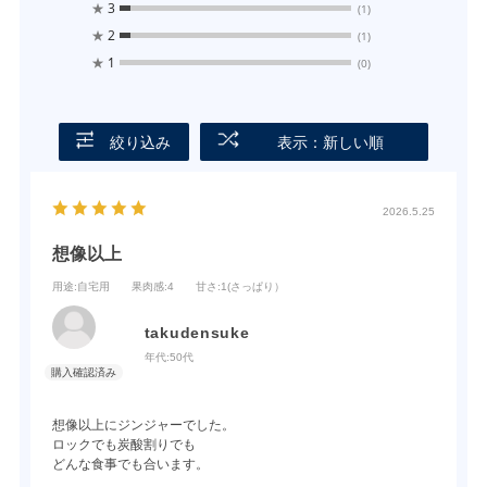
★
3
(1)
★
2
(1)
★
1
(0)
絞り込み
表示：新しい順
2026.5.25
想像以上
用途
:自宅用
果肉感
:4
甘さ
:1(さっぱり）
takudensuke
年代:
50代
想像以上にジンジャーでした。
ロックでも炭酸割りでも
どんな食事でも合います。