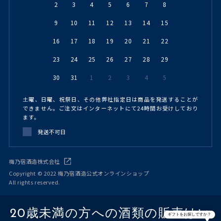
2
3
4
5
6
7
8
9
10
11
12
13
14
15
16
17
18
19
20
21
22
23
24
25
26
27
28
29
30
31
1
2
3
4
5
土曜、日曜、祝祭日、その他弊社指定日は商品を発送することが
できません。ご注文はインターネットにて24時間お受けしており
ます。
発送不可日
梅乃宿酒造株式会社
Copyright © 2022 梅乃宿酒造公式オンラインショップ
All rights reserved.
20歳未満の方への酒類の販売はい
ギフトをお探しですか？