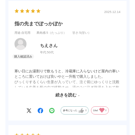
2025.12.14
指の先までぽっかぽか
用途
:自宅用
果肉感
:5（たっぷり）
甘さ
:5(甘い）
ちえさん
年代:
50代
寒い日にお湯割りで飲もうと、冷蔵庫に入らないけど屋内の寒い
ところに置いておけば良いやと一升瓶で購入しました。
びっくりするくらい生姜が入っていて、注ぐ前にゆっくりと沈殿
している生姜を瓶の中で移動させ、湯のみに注ぎ熱湯を入れて飲
みます。味はまさに「生姜湯」。甘口です。生姜とお酒の効果で
続きを読む
着ている半纏を脱いでしまうくらいです。
これがある間は、風邪気味かな？と思っても、それを吹きとばせ
そうな気がします。
参考になった
0
Like!
0
冬は始まったばかりなのに、もう半分は飲んでしまったので、無
くなったらどうしようかな？と今から考えてしまってます。