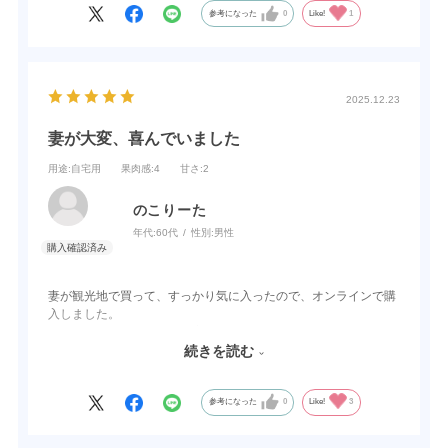
参考になった
0
Like!
1
2025.12.23
妻が大変、喜んでいました
用途
:自宅用
果肉感
:4
甘さ
:2
のこりーた
年代:
60代
性別:
男性
妻が観光地で買って、すっかり気に入ったので、オンラインで購
入しました。
一升瓶から別のデカンタの容器に移し替えて利用しています。
妻はアルコールに弱いので、氷と炭酸割りで薄めにして楽しんで
続きを読む
います
参考になった
0
Like!
3