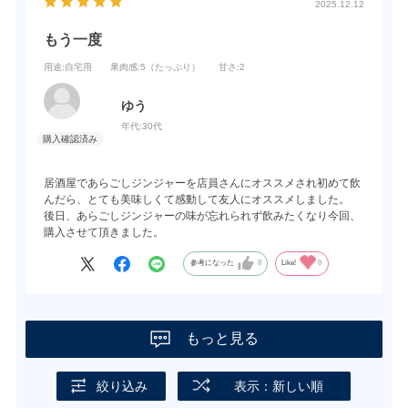
2025.12.12
もう一度
用途
:自宅用
果肉感
:5（たっぷり）
甘さ
:2
ゆう
年代:
30代
居酒屋であらごしジンジャーを店員さんにオススメされ初めて飲
んだら、とても美味しくて感動して友人にオススメしました。
後日、あらごしジンジャーの味が忘れられず飲みたくなり今回、
購入させて頂きました。
参考になった
0
Like!
0
もっと見る
絞り込み
表示：新しい順