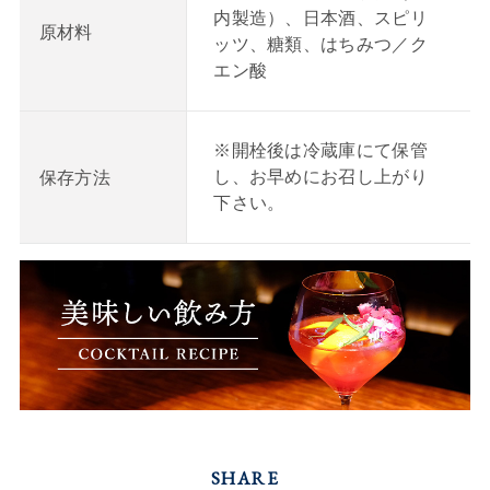
内製造）、日本酒、スピリ
原材料
ッツ、糖類、はちみつ／ク
エン酸
※開栓後は冷蔵庫にて保管
し、お早めにお召し上がり
保存方法
下さい。
SHARE