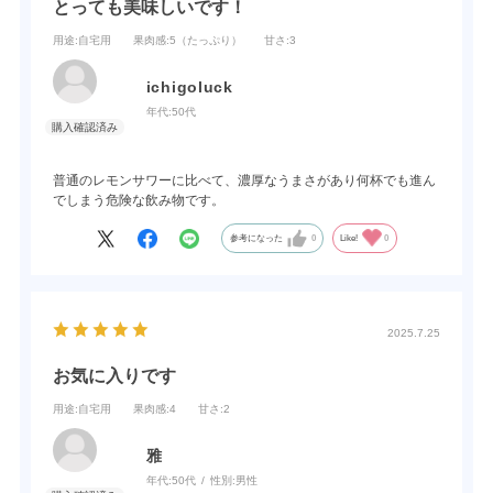
とっても美味しいです！
用途
:自宅用
果肉感
:5（たっぷり）
甘さ
:3
ichigoluck
年代:
50代
普通のレモンサワーに比べて、濃厚なうまさがあり何杯でも進ん
でしまう危険な飲み物です。
参考になった
0
Like!
0
2025.7.25
お気に入りです
用途
:自宅用
果肉感
:4
甘さ
:2
雅
年代:
50代
性別:
男性