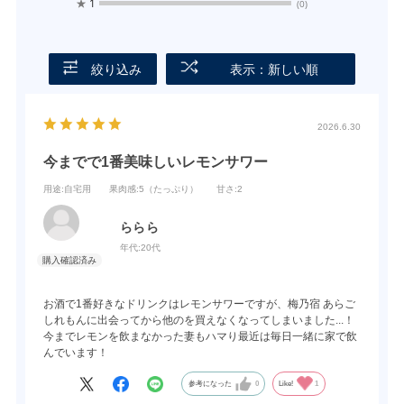
★
1
(0)
絞り込み
表示：新しい順
2026.6.30
今までで1番美味しいレモンサワー
用途
:自宅用
果肉感
:5（たっぷり）
甘さ
:2
ららら
年代:
20代
お酒で1番好きなドリンクはレモンサワーですが、梅乃宿 あらご
しれもんに出会ってから他のを買えなくなってしまいました...！
今までレモンを飲まなかった妻もハマり最近は毎日一緒に家で飲
んでいます！
参考になった
0
Like!
1