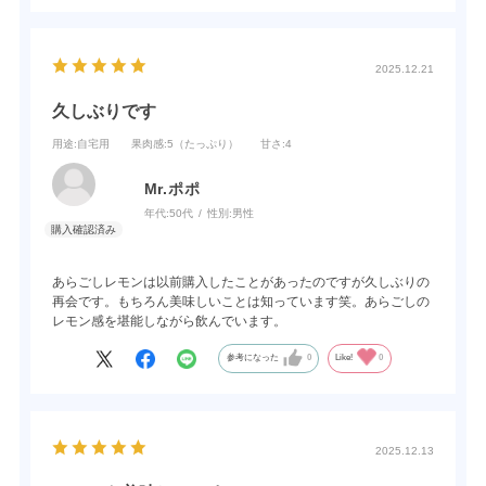
2025.12.21
久しぶりです
用途
:自宅用
果肉感
:5（たっぷり）
甘さ
:4
Mr.ポポ
年代:
50代
性別:
男性
あらごしレモンは以前購入したことがあったのですが久しぶりの
再会です。もちろん美味しいことは知っています笑。あらごしの
レモン感を堪能しながら飲んでいます。
参考になった
0
Like!
0
2025.12.13