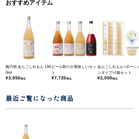
おすすめアイテム
梅乃宿 あらごしれもん 180
ビール割りが美味しいセッ
あらごしれもん<ポーシ
0ml
ト
ンタイプ>2箱セット
¥3,950
¥7,720
¥2,000
税込
税込
税込
最近ご覧になった商品