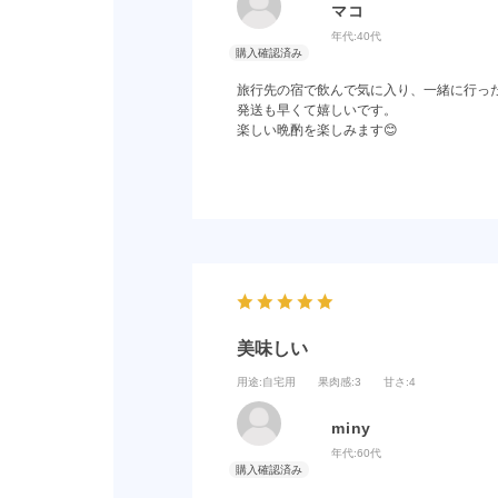
マコ
年代:
40代
旅行先の宿で飲んで気に入り、一緒に行っ
発送も早くて嬉しいです。
楽しい晩酌を楽しみます😊
美味しい
用途
:自宅用
果肉感
:3
甘さ
:4
miny
年代:
60代