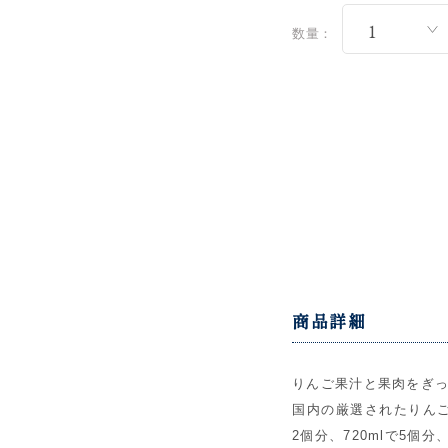
数量：
商品詳細
りんご果汁と果肉をぎ
国内の厳選されたりんご
2個分、720mlで5個