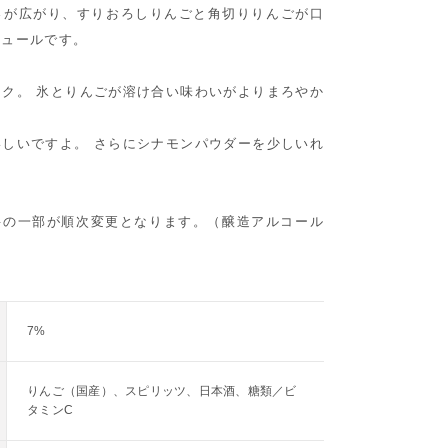
さが広がり、すりおろしりんごと角切りりんごが口
キュールです。
ク。 氷とりんごが溶け合い味わいがよりまろやか
しいですよ。 さらにシナモンパウダーを少しいれ
材料の一部が順次変更となります。（醸造アルコール
7%
りんご（国産）、スピリッツ、日本酒、糖類／ビ
タミンC