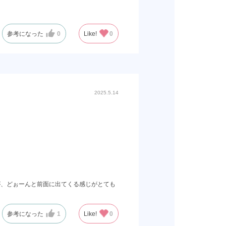
参考になった
0
Like!
0
2025.5.14
が、どぉーんと前面に出てくる感じがとても
参考になった
1
Like!
0