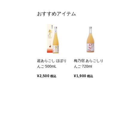
おすすめアイテム
超あらごし ほぼり
梅乃宿 あらごしり
んご 500mL
んご 720ml
¥2,500
¥1,900
税込
税込