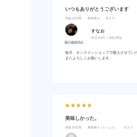
いつもありがとうございます
用途
:自宅用
果肉感
:4
甘さ
:3
すなお
年代:
40代
性別:
男性
毎月、オンラインショップで購入させてい
またよろしくお願いします。
美味しかった。
用途
:自宅用
果肉感
:5（たっぷり）
甘さ
:3