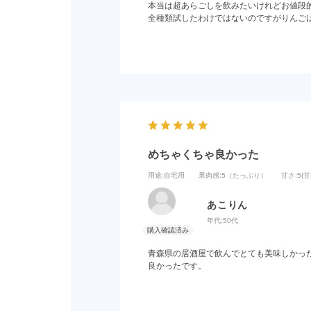
本当は超あらごしを飲みたいけれどお値段
全種類試したわけではないのですがりんご
めちゃくちゃ良かった
用途
:自宅用
果肉感
:5（たっぷり）
甘さ
:5(
あこりん
年代:
50代
青森県の居酒屋で飲んでとても美味しかっ
良かったです。