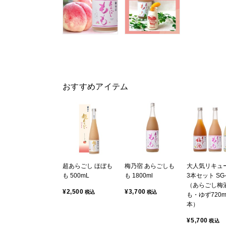
おすすめアイテム
超あらごし ほぼも
梅乃宿 あらごしも
大人気リキュ
も 500mL
も 1800ml
3本セット SG-
（あらごし梅
¥2,500
¥3,700
税込
税込
も・ゆず720m
本）
¥5,700
税込