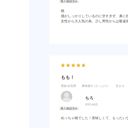
桃
感がしっかりしているのに甘すぎず、鼻に
女性から大人気の為、少し男性からは敬遠
もも！
用途
:自宅用
果肉感
:5（たっぷり）
甘さ
:4
ちろ
年代:
40代
めっちゃ桃でした！美味しくて、もったい