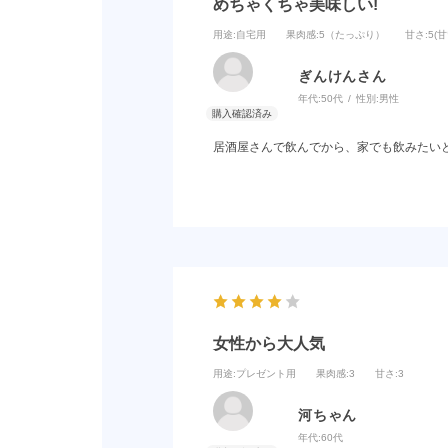
めちゃくちゃ美味しい!
用途
:自宅用
果肉感
:5（たっぷり）
甘さ
:5(
ぎんけんさん
年代:
50代
性別:
男性
居酒屋さんで飲んでから、家でも飲みたい
女性から大人気
用途
:プレゼント用
果肉感
:3
甘さ
:3
河ちゃん
年代:
60代