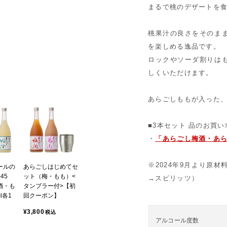
まるで桃のデザートを
桃果汁の良さをそのま
を楽しめる逸品です。
ロックやソーダ割りは
しくいただけます。
あらごしももが入った、
■3本セット 品のお買
・
「あらごし梅酒・あら
※2024年9月より原
ールの
あらごしはじめてセ
45
ット（梅・もも）<
→スピリッツ）
酒・も
タンブラー付>【初
l各1
回クーポン】
¥3,800
税込
アルコール度数