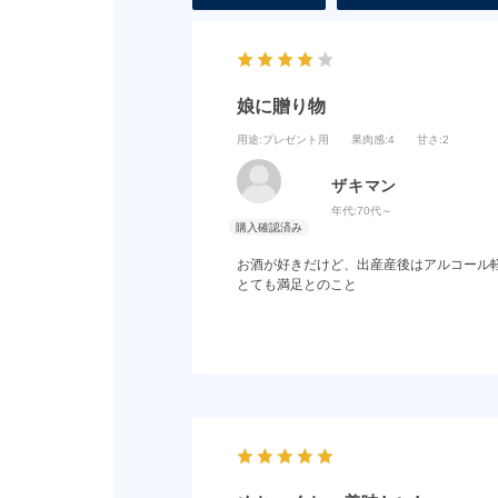
娘に贈り物
用途
:プレゼント用
果肉感
:4
甘さ
:2
ザキマン
年代:
70代～
お酒が好きだけど、出産産後はアルコール
とても満足とのこと