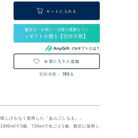
カートに入れる
のeギフトとは？
お気に入りに追加
183人
登録者数：
を惜しげもなく使用した「あらごしもも」。
800mlで3個、720mlで丸ごと1個、贅沢に使用し