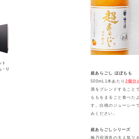
ット
も・り
超あらごし ほぼもも
500mL1本あたり
2個分
酒をブレンドすること
ももをまるごと食べた
す。白桃のジューシー
みください。
超あらごしシリーズ
梅乃宿酒造の大人気リ