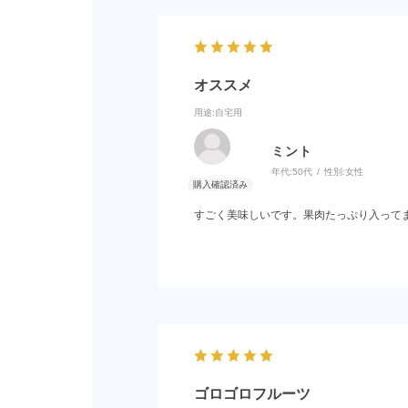
オススメ
用途
:自宅用
ミント
年代:
50代
性別:
女性
すごく美味しいです。果肉たっぷり入って
ゴロゴロフルーツ