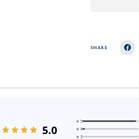
SHARE
★
5
5.0
★
4
★
3