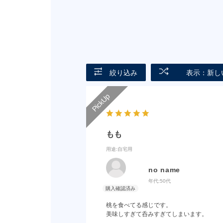
絞り込み
表示：新し
もも
用途
:自宅用
no name
年代:
50代
桃を食べてる感じです。
美味しすぎて呑みすぎてしまいます。