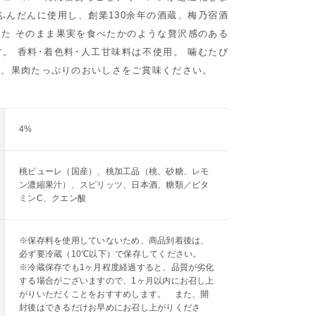
ふんだんに使用し、創業130余年の酒蔵、梅乃宿酒
た そのまま果実を食べたかのような贅沢感のある
。 香料･着色料･人工甘味料は不使用。 噛むたび
る、果肉たっぷりのおいしさをご賞味ください。
4%
桃ピューレ（国産）、桃加工品（桃、砂糖、レモ
ン濃縮果汁）、スピリッツ、日本酒、糖類／ビタ
ミンC、クエン酸
※保存料を使用していないため、商品到着後は、
必ず要冷蔵（10℃以下）で保存してください。
※冷蔵保存でも1ヶ月程度経過すると、品質が劣化
する場合がございますので、1ヶ月以内にお召し上
がりいただくことをおすすめします。 また、開
封後はできるだけお早めにお召し上がりくださ