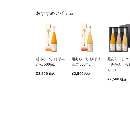
おすすめアイテム
超あらごし ほぼみ
超あらごし ほぼり
超あらごしセ
かん 500mL
んご 500mL
（みかん・も
んご）
¥2,500
¥2,500
税込
税込
¥7,500
税込