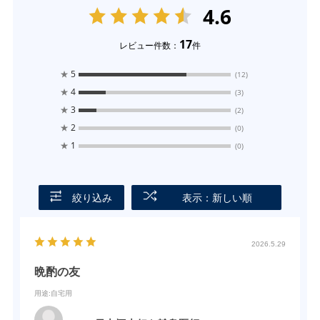
4.6
17
レビュー件数：
件
★
5
(12)
★
4
(3)
★
3
(2)
★
2
(0)
★
1
(0)
絞り込み
表示：新しい順
2026.5.29
晩酌の友
用途
:自宅用