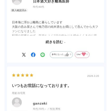
日本酒大好き離島医師
年代:
60代
日本海に浮かぶ離島に暮らしています
大阪の呑み屋さんで梅乃宿の純米酒をお燗にして呑んでから大フ
ァンになりました
料理の邪魔をせず、気持ちよく1日の終わりを締めくくるのに最
高の日本酒です
続きを読む
春夏秋は常温で、冬は燗をして呑むことが多いです
お米の香り、味がしっかりとしているところが大好きです
参考になった
0
Like!
0
2026.3.20
いつもお世話になっております。
用途
:自宅用
ganzeki
年代:
70代～
性別:
男性