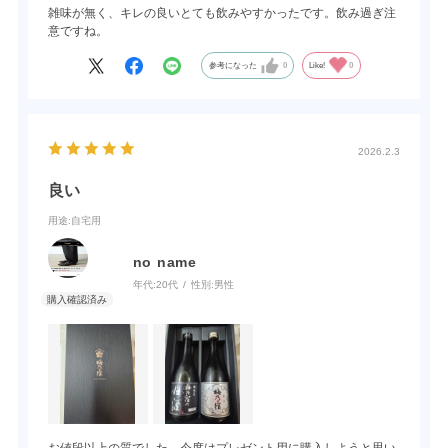
雑味が無く、キレの良いとても飲みやすかったです。飲み過ぎ注
意ですね。
参考になった
0
Like!
0
2026.2.3
良い
用途
:自宅用
no name
年代:
20代
性別:
男性
お値段以上の質でした。今度はプレゼント用に購入しようと思い