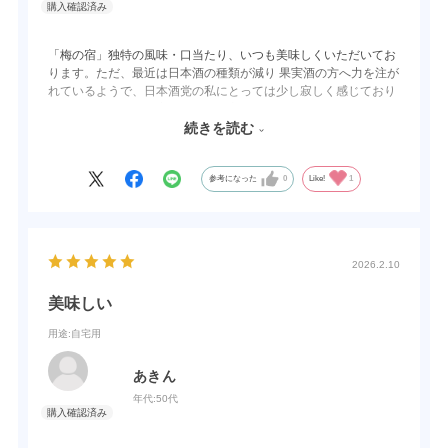
「梅の宿」独特の風味・口当たり、いつも美味しくいただいてお
ります。ただ、最近は日本酒の種類が減り 果実酒の方へ力を注が
れているようで、日本酒党の私にとっては少し寂しく感じており
ます。長年の「梅の宿」ファンの方々中には、私と同じように思
っている方も多いかと思います。今後も美味しい日本酒造りを期
続きを読む
待しております。
参考になった
0
Like!
1
2026.2.10
美味しい
用途
:自宅用
あきん
年代:
50代