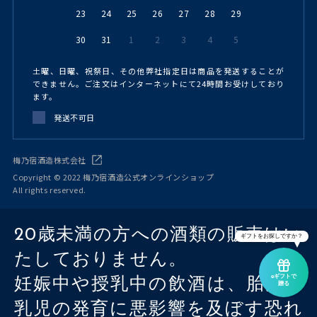
23
24
25
26
27
28
29
30
31
1
2
3
4
5
土曜、日曜、祝祭日、その他弊社指定日は商品を発送することが
できません。ご注文はインターネットにて24時間お受けしており
ます。
発送不可日
梅乃宿酒造株式会社
Copyright © 2022 梅乃宿酒造公式オンラインショップ
All rights reserved.
20歳未満の方への酒類の販売はい
ギフトをお探しですか？
たしておりません。
eギフトで
妊娠中や授乳中の飲酒は、胎児・
贈る
乳児の発育に悪影響を及ぼす恐れ