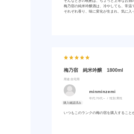
そんなときの晩酌は、ちょっと上等なお酒
梅乃宿の純米吟醸酒は、冷やしても、常温
それぞれ香り、味に変化が生まれ、気に入
梅乃宿 純米吟醸 1800ml
用途
:自宅用
minminzemi
年代:
70代～
性別:
男性
いつもこのランクの梅の宿を購入すること