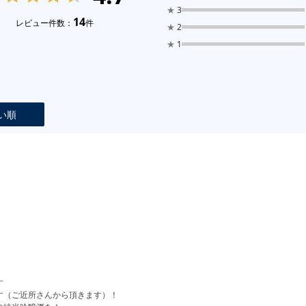
★
3
14
レビュー件数：
件
★
2
★
1
い順
す
す（ご近所さんから頂きます）！