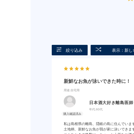
絞り込み
表示：新し
新鮮なお魚が泳いできた時に！
用途
:自宅用
日本酒大好き離島医師
年代:
60代
私は島根県の離島、隠岐の島に住んでいま
土地柄、新鮮なお魚が我が家に泳いできま