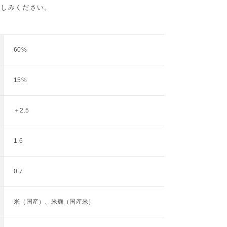
楽しみください。
60%
15%
＋2.5
1.6
0.7
米（国産）、米麹（国産米）