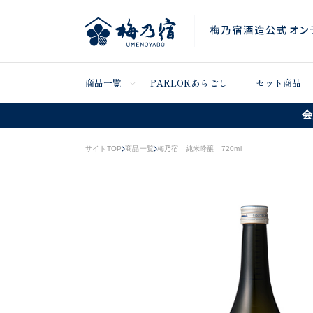
商品一覧
PARLORあらごし
セット商品
会
サイトTOP
商品一覧
梅乃宿 純米吟醸 720ml