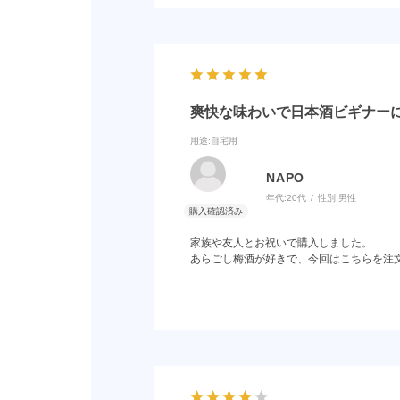
爽快な味わいで日本酒ビギナー
用途
:自宅用
NAPO
年代:
20代
性別:
男性
家族や友人とお祝いで購入しました。
あらごし梅酒が好きで、今回はこちらを注