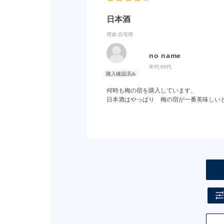
日本酒
用途
:自宅用
no name
年代:
60代
何時も梅の宿を購入しています。
日本酒はやっぱり 梅の宿が一番美味しい