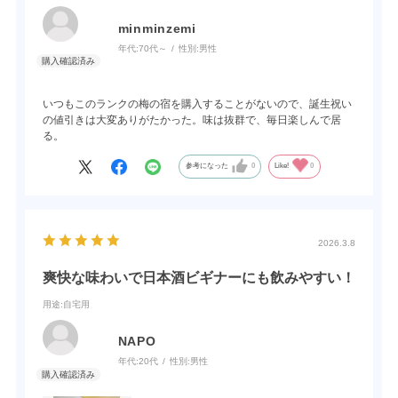
minminzemi
年代:
70代～
性別:
男性
いつもこのランクの梅の宿を購入することがないので、誕生祝い
の値引きは大変ありがたかった。味は抜群で、毎日楽しんで居
る。
参考になった
0
Like!
0
2026.3.8
爽快な味わいで日本酒ビギナーにも飲みやすい！
用途
:自宅用
NAPO
年代:
20代
性別:
男性