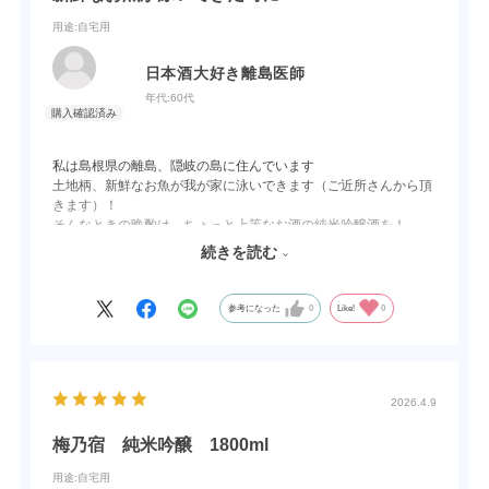
用途
:自宅用
日本酒大好き離島医師
年代:
60代
私は島根県の離島、隠岐の島に住んでいます
土地柄、新鮮なお魚が我が家に泳いできます（ご近所さんから頂
きます）！
そんなときの晩酌は、ちょっと上等なお酒の純米吟醸酒を！
梅乃宿の純米吟醸酒は、冷やしても、常温でも、ぬる燗にして
続きを読む
も、
それぞれ香り、味に変化が生まれ、気に入っています。
参考になった
0
Like!
0
2026.4.9
梅乃宿 純米吟醸 1800ml
用途
:自宅用