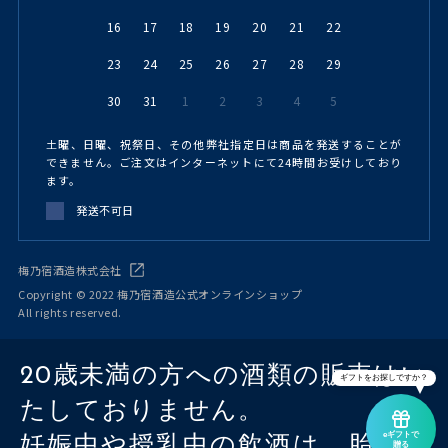
16
17
18
19
20
21
22
23
24
25
26
27
28
29
30
31
1
2
3
4
5
土曜、日曜、祝祭日、その他弊社指定日は商品を発送することが
できません。ご注文はインターネットにて24時間お受けしており
ます。
発送不可日
梅乃宿酒造株式会社
Copyright © 2022 梅乃宿酒造公式オンラインショップ
All rights reserved.
20歳未満の方への酒類の販売はい
ギフトをお探しですか？
たしておりません。
eギフトで
妊娠中や授乳中の飲酒は、胎児・
贈る