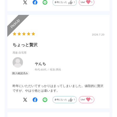
参考になった
0
Like!
0
2026.7.20
ちょっと贅沢
用途
:自宅用
ヤんち
年代:
60代
性別:
男性
昨年にいただいてすっかりはまってしまいました。値段的に贅沢
ですが、やはり他とは違います。
参考になった
0
Like!
0