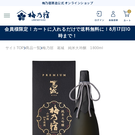
梅乃宿酒造公式 オンラインショップ
0
会員様限定！カートに入れるだけで送料無料に！8月17日10
時まで！
サイトTOP
商品一覧
梅乃宿 葛城 純米大吟醸 1800ml