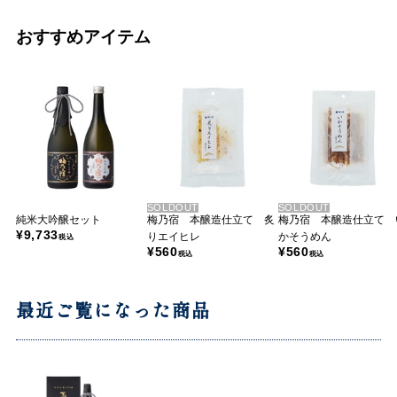
おすすめアイテム
SOLDOUT
SOLDOUT
純米大吟醸セット
梅乃宿 本醸造仕立て 炙
梅乃宿 本醸造仕立て 
¥9,733
りエイヒレ
かそうめん
税込
¥560
¥560
税込
税込
最近ご覧になった商品