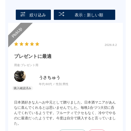
絞り込み
表示：新しい順
2026.8.2
プレゼントに最適
用途
:プレゼント用
うさちゅう
年代:
60代
性別:
男性
日本酒好きな人へお中元として贈りました。日本酒マニアがあん
なに喜んでくれるとは思いませんでした。毎晩1合づつ大切に呑
んでくれているようです。フルーティでクセもなく、冷やでやる
のに最適だったようです。今度は自分で購入すると言っていまし
た。