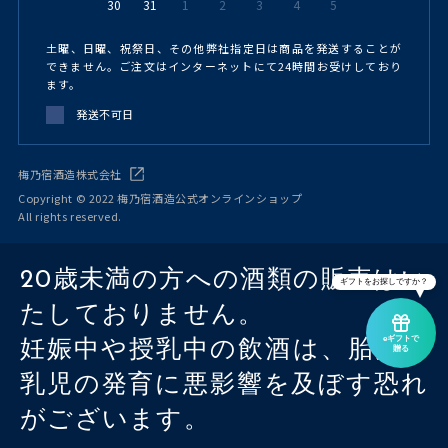
30
31
1
2
3
4
5
土曜、日曜、祝祭日、その他弊社指定日は商品を発送することが
できません。ご注文はインターネットにて24時間お受けしており
ます。
発送不可日
梅乃宿酒造株式会社
Copyright © 2022 梅乃宿酒造公式オンラインショップ
All rights reserved.
20歳未満の方への酒類の販売はい
ギフトをお探しですか？
たしておりません。
eギフトで
妊娠中や授乳中の飲酒は、胎児・
贈る
乳児の発育に悪影響を及ぼす恐れ
がございます。