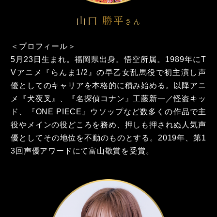
山口 勝平
さん
＜プロフィール＞
5月23日生まれ。福岡県出身。悟空所属。1989年にT
Vアニメ『らんま1/2』の早乙女乱馬役で初主演し声
優としてのキャリアを本格的に積み始める。以降アニ
メ『犬夜叉』、『名探偵コナン』工藤新一／怪盗キッ
ド、『ONE PIECE』ウソップなど数多くの作品で主
役やメインの役どころを務め、押しも押されぬ人気声
優としてその地位を不動のものとする。2019年、第1
3回声優アワードにて富山敬賞を受賞。