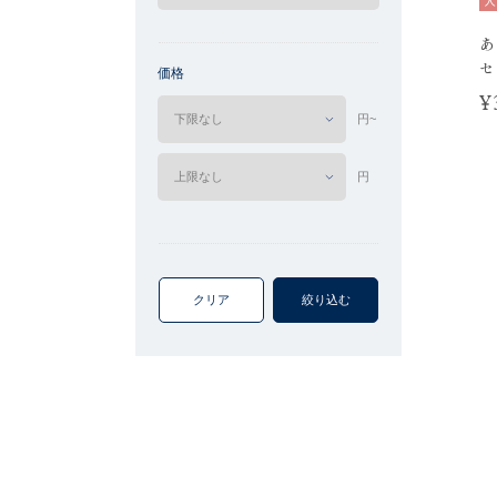
人
あ
セ
価格
¥
円~
円
クリア
絞り込む