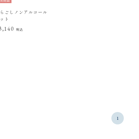
気商品
らごしノンアルコール
ット
3,140
税込
1