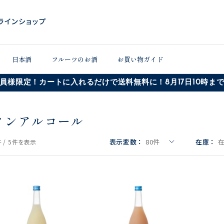
日本酒
フルーツのお酒
お買い物ガイド
員様限定！カートに入れるだけで送料無料に！8月17日10時ま
ノンアルコール
表示変数：
80
件
在庫：
 /
5件
を表示