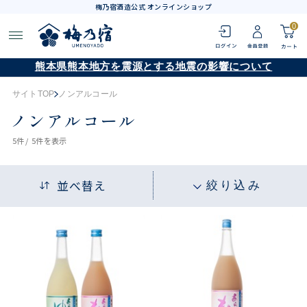
梅乃宿酒造公式 オンラインショップ
0
熊本県熊本地方を震源とする地震の影響について
サイトTOP
ノンアルコール
ノンアルコール
5
件 /
5件
を表示
並べ替え
絞り込み