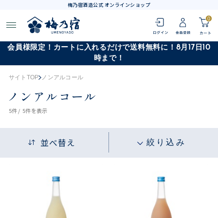
梅乃宿酒造公式 オンラインショップ
0
会員様限定！カートに入れるだけで送料無料に！8月17日10
時まで！
サイトTOP
ノンアルコール
ノンアルコール
5
件 /
5件
を表示
並べ替え
絞り込み