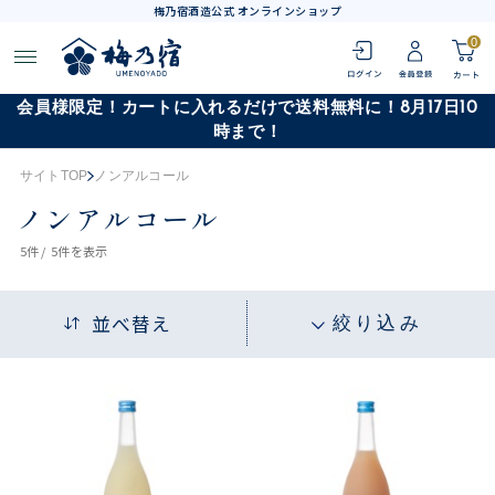
梅乃宿酒造公式 オンラインショップ
0
会員様限定！カートに入れるだけで送料無料に！8月17日10
時まで！
サイトTOP
ノンアルコール
ノンアルコール
5
件 /
5件
を表示
並べ替え
絞り込み