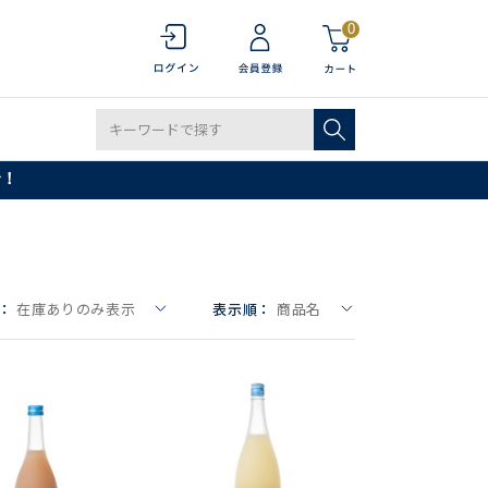
0
で！
：
在庫ありのみ表示
表示順：
商品名