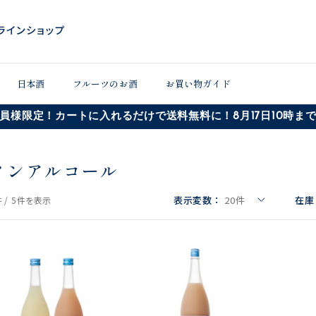
日本酒
フルーツのお酒
お買い物ガイド
員様限定！カートに入れるだけで送料無料に！8月17日10時ま
ノンアルコール
表示変数：
20
件
在庫
 /
5件
を表示