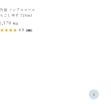
乃宿 ノンアルコール
らごしゆず 720ml
1,570
税込
4.9
（68）
1