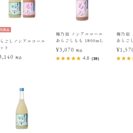
気商品
梅乃宿 ノンアルコール
梅乃宿
あらごしもも 1800mL
あらごし
らごしノンアルコール
ット
¥3,070
¥1,5
税込
3,140
4.8
税込
（39）