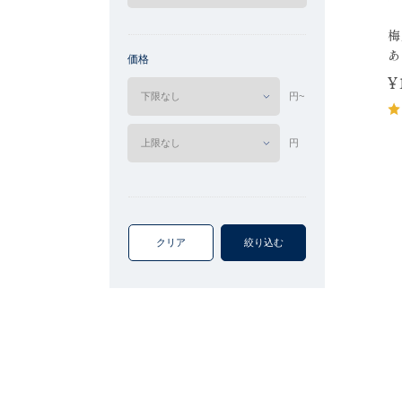
梅
あ
価格
¥
円~
円
クリア
絞り込む