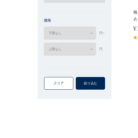
梅
あ
価格
¥
円~
円
クリア
絞り込む