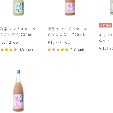
人気商品
乃宿 ノンアルコール
梅乃宿 ノンアルコール
らごしゆず 720ml
あらごしもも 720mL
あらご
セット
1,570
¥1,570
税込
税込
¥3,1
4.9
4.8
（68）
（39）