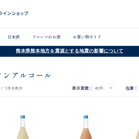
日本酒
フルーツのお酒
お買い物ガイド
熊本県熊本地方を震源とする地震の影響について
ノンアルコール
表示変数：
40
件
在庫：
 /
5件
を表示