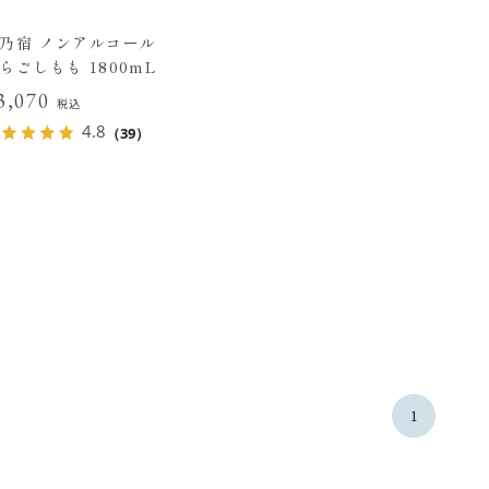
乃宿 ノンアルコール
らごしもも 1800mL
3,070
税込
4.8
（39）
1