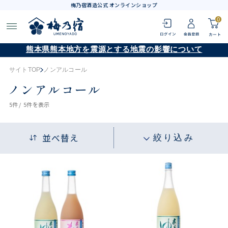
梅乃宿酒造公式 オンラインショップ
0
熊本県熊本地方を震源とする地震の影響について
サイトTOP
ノンアルコール
ノンアルコール
5
件 /
5件
を表示
並べ替え
絞り込み