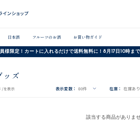
日本酒
フルーツのお酒
お買い物ガイド
員様限定！カートに入れるだけで送料無料に！8月17日10時ま
グッズ
表示変数：
80
件
在庫：
在庫あ
 /
を表示
該当する商品がありま