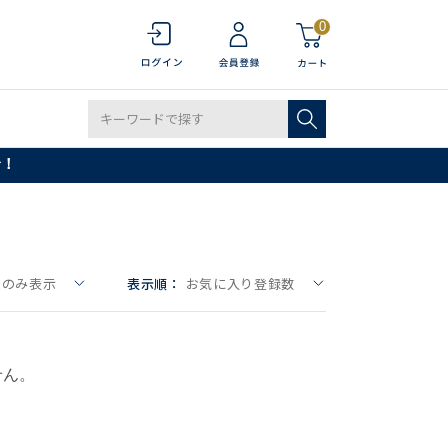
0
で！
りのみ表示
表示順：
お気に入り登録数
せん。