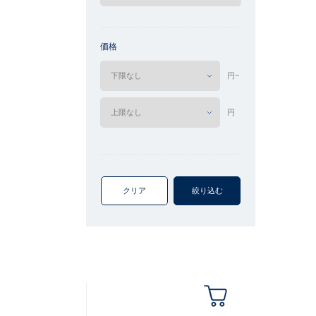
価格
円~
円
クリア
絞り込む