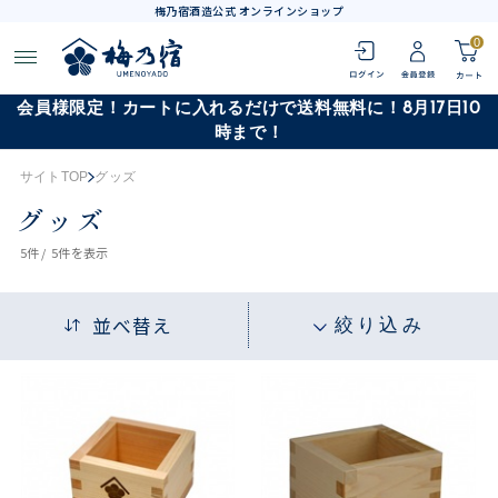
梅乃宿酒造公式 オンラインショップ
0
会員様限定！カートに入れるだけで送料無料に！8月17日10
時まで！
サイトTOP
グッズ
グッズ
5
件 /
5件
を表示
並べ替え
絞り込み