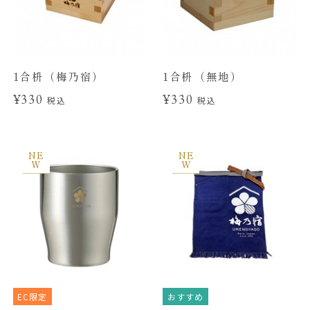
1合枡（梅乃宿）
1合枡（無地）
¥330
¥330
税込
税込
NE
NE
W
W
EC限定
おすすめ