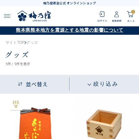
梅乃宿酒造公式 オンラインショップ
0
熊本県熊本地方を震源とする地震の影響について
サイトTOP
グッズ
グッズ
5
件 /
5件
を表示
並べ替え
絞り込み
NE
W