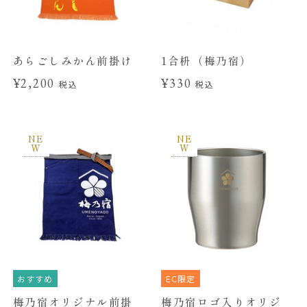
あらごしみかん前掛け
1合枡（梅乃宿）
¥2,200
¥330
税込
税込
NE
NE
W
W
おすすめ
EC限定
梅乃宿オリジナル前掛
梅乃宿ロゴ入りオリジ