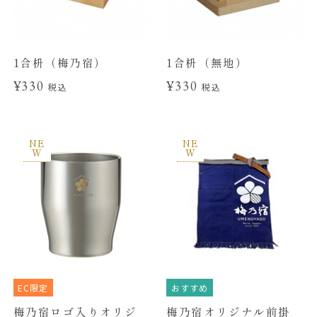
1合枡（梅乃宿）
1合枡（無地）
¥330
¥330
税込
税込
NE
NE
W
W
EC限定
おすすめ
梅乃宿ロゴ入りオリジ
梅乃宿オリジナル前掛