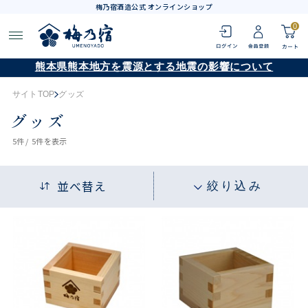
梅乃宿酒造公式 オンラインショップ
0
熊本県熊本地方を震源とする地震の影響について
サイトTOP
グッズ
グッズ
5
件 /
5件
を表示
並べ替え
絞り込み