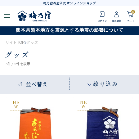
梅乃宿酒造公式 オンラインショップ
0
熊本県熊本地方を震源とする地震の影響について
サイトTOP
グッズ
グッズ
5
件 /
5件
を表示
並べ替え
絞り込み
NE
NE
W
W