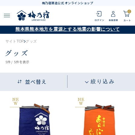
梅乃宿酒造公式 オンラインショップ
0
熊本県熊本地方を震源とする地震の影響について
サイトTOP
グッズ
グッズ
5
件 /
5件
を表示
並べ替え
絞り込み
NE
NE
W
W