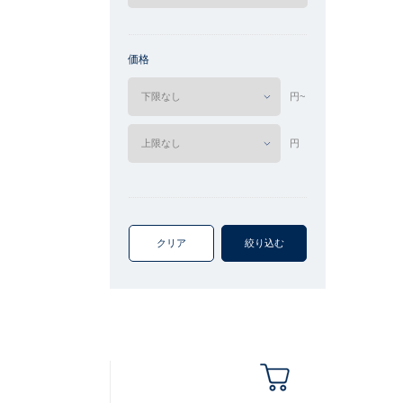
価格
円~
円
クリア
絞り込む