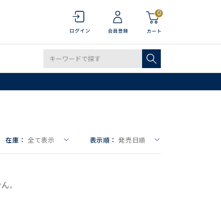
0
在庫：
全て表示
表示順：
発売日順
せん。