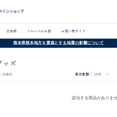
日本酒
フルーツのお酒
お買い物ガイド
熊本県熊本地方を震源とする地震の影響について
グッズ
表示変数：
20
件
 /
を表示
該当する商品がありま