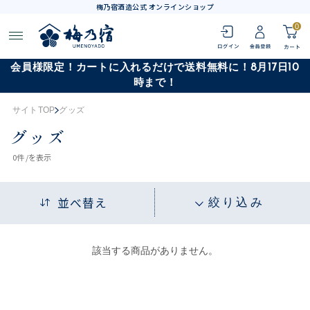
梅乃宿酒造公式 オンラインショップ
0
会員様限定！カートに入れるだけで送料無料に！8月17日10
時まで！
サイトTOP
グッズ
グッズ
0
件 /
を表示
並べ替え
絞り込み
該当する商品がありません。