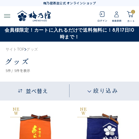
梅乃宿酒造公式 オンラインショップ
0
会員様限定！カートに入れるだけで送料無料に！8月17日10
時まで！
サイトTOP
グッズ
グッズ
5
件 /
5件
を表示
並べ替え
絞り込み
NE
NE
W
W