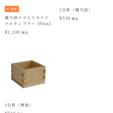
EC限定
1合枡（梅乃宿）
梅乃宿ロゴ入りオリジ
¥330
税込
ナルタンブラー 350mL
¥1,100
税込
1合枡（無地）