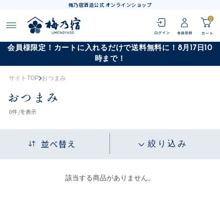
梅乃宿酒造公式 オンラインショップ
0
会員様限定！カートに入れるだけで送料無料に！8月17日10
時まで！
サイトTOP
おつまみ
おつまみ
0
件 /
を表示
並べ替え
絞り込み
該当する商品がありません。