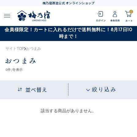
梅乃宿酒造公式 オンラインショップ
0
会員様限定！カートに入れるだけで送料無料に！8月17日10
時まで！
サイトTOP
おつまみ
おつまみ
0
件 /
を表示
並べ替え
絞り込み
該当する商品がありません。