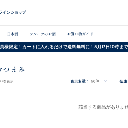
日本酒
フルーツのお酒
お買い物ガイド
員様限定！カートに入れるだけで送料無料に！8月17日10時ま
おつまみ
表示変数：
60
件
在庫
 /
を表示
該当する商品がありま