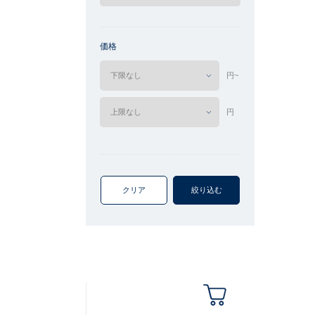
価格
円~
円
クリア
絞り込む