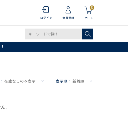
0
で！
：
在庫なしのみ表示
表示順：
新着順
せん。