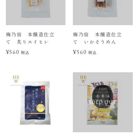
梅乃宿 本醸造仕立
梅乃宿 本醸造仕立
て 炙りエイヒレ
て いかそうめん
¥560
¥560
税込
税込
NE
NE
W
W
SOLD OUT