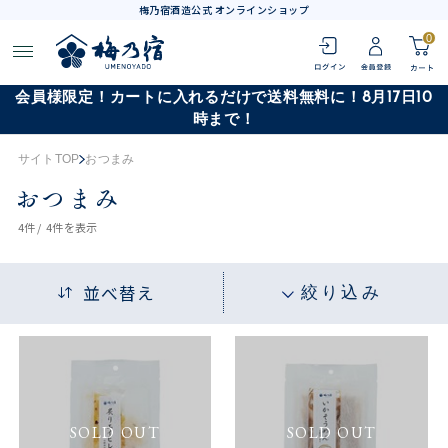
梅乃宿酒造公式 オンラインショップ
0
会員様限定！カートに入れるだけで送料無料に！8月17日10
時まで！
サイトTOP
おつまみ
おつまみ
4
件 /
4件
を表示
並べ替え
絞り込み
SOLD OUT
SOLD OUT