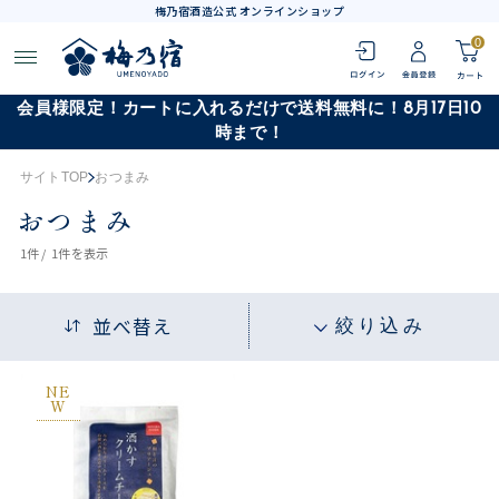
梅乃宿酒造公式 オンラインショップ
0
会員様限定！カートに入れるだけで送料無料に！8月17日10
時まで！
サイトTOP
おつまみ
おつまみ
1
件 /
1件
を表示
並べ替え
絞り込み
NE
W