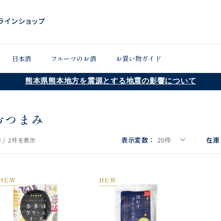
日本酒
フルーツのお酒
お買い物ガイド
熊本県熊本地方を震源とする地震の影響について
おつまみ
表示変数：
20
件
在庫
 /
2件
を表示
NEW
NEW