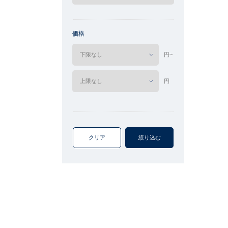
価格
円~
円
クリア
絞り込む