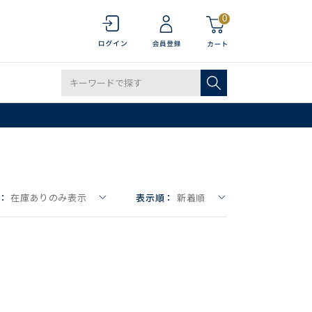
0
：
在庫ありのみ表示
表示順：
新着順