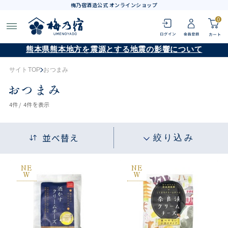
梅乃宿酒造公式 オンラインショップ
0
熊本県熊本地方を震源とする地震の影響について
サイトTOP
おつまみ
おつまみ
4
件 /
4件
を表示
並べ替え
絞り込み
NE
NE
W
W